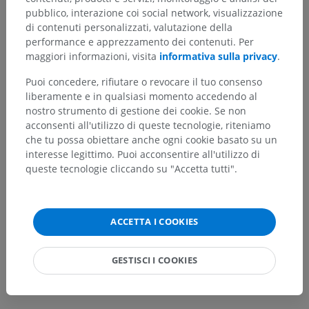
pubblico, interazione coi social network, visualizzazione
di contenuti personalizzati, valutazione della
Hai notato un errore?
performance e apprezzamento dei contenuti. Per
maggiori informazioni, visita
informativa sulla privacy
.
Non esitare a suggerire una correzione, traduzione o
un miglioramento dei contenuti.
Puoi concedere, rifiutare o revocare il tuo consenso
liberamente e in qualsiasi momento accedendo al
Segnala un problema
nostro strumento di gestione dei cookie. Se non
acconsenti all'utilizzo di queste tecnologie, riteniamo
che tu possa obiettare anche ogni cookie basato su un
SCARICA L'APP
interesse legittimo. Puoi acconsentire all'utilizzo di
queste tecnologie cliccando su "Accetta tutti".
ACCETTA I COOKIES
GESTISCI I COOKIES