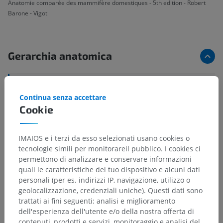
Anatomie comparée des mammifère domestiques - 5th edition - Robert
Barone - Vigot
Gerarchia anatomica
Anatomia veterinaria
Continua senza accettare
Parti del corpo
>
Arto pelvico
>
Piede
>
Cookie
Dita del piede
>
Dita II-IV
>
Faccia laterale
IMAIOS e i terzi da esso selezionati usano cookies o
Strutture sottostanti:
Non sono presenti strutture
tecnologie simili per monitorareil pubblico. I cookies ci
soggiacenti per questa parte anatomica
permettono di analizzare e conservare informazioni
quali le caratteristiche del tuo dispositivo e alcuni dati
personali (per es. indirizzi IP, navigazione, utilizzo o
geolocalizzazione, credenziali uniche). Questi dati sono
Traduzioni
trattati ai fini seguenti: analisi e miglioramento
dell'esperienza dell'utente e/o della nostra offerta di
contenuti, prodotti e servizi, monitoraggio e analisi del