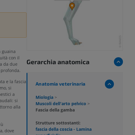
a guaina
ità con il
Gerarchia anatomica
ta da due
 profonda.
ta e la fascia
Anatomia veterinaria
mo, si
stici a
Miologia
>
udali: si
Muscoli dell'arto pelvico
>
torno alla
Fascia della gamba
Strutture sottostanti:
iù
fascia della coscia - Lamina
a, dove