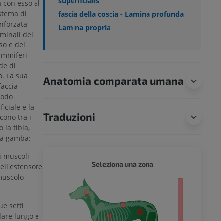
superficialis
a con esso al
istema di
fascia della coscia - Lamina profunda
inforzata
Lamina propria
rminali del
so e del
ammiferi
de di
o. La sua
Anatomia comparata umana
faccia
modo
iciale e la
Traduzioni
scono tra i
 la tibia,
la gamba:
i muscoli
CANE -
Seleziona una zona
ell'estensore
 muscolo
tero
ue setti
ulare lungo e