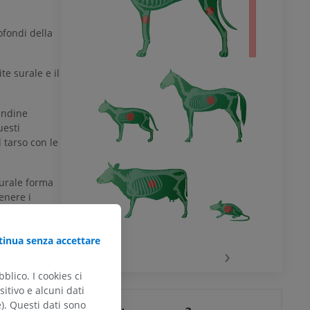
ofondi della
te surale e il
endine
uesti
 tarso con le
crurale forma
enere i
inua senza accettare
‹
›
NALA
blico. I cookies ci
itivo e alcuni dati
e). Questi dati sono