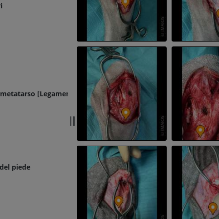
i
l metatarso [Legamento anulare plantare]
 del piede