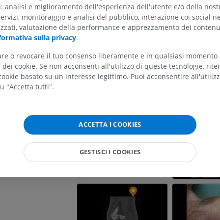
[del dito]
ti: analisi e miglioramento dell'esperienza dell'utente e/o della nost
Anatomie comparée des mammifère domestiques - 5t
servizi, monitoraggio e analisi del pubblico, interazione coi social n
Robert Barone - Vigot
Cavallo - Testa
izzati, valutazione della performance e apprezzamento dei contenu
TC
formativa sulla privacy
.
PREMIUM
tare o revocare il tuo consenso liberamente e in qualsiasi momento
Galleria
[delle dita]
dei cookie. Se non acconsenti all'utilizzo di queste tecnologie, ri
Cavallo - Denti
ookie basato su un interesse legittimo. Puoi acconsentire all'utiliz
Illustrazioni
u "Accetta tutti".
GRATUITO
el dito]
le dita]
ACCETTA I COOKIES
ce]
GESTISCI I COOKIES