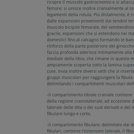
ricopre il muscolo gastrocnemio e si attacc
femore; si unisce inoltre cranialmente al s
legamenti della rotula. Più distalmente, è r
dalle espansioni provenienti dai tendini te
muscolo bicipite femorale, del semitendino
gracile, espansioni che si estendono nei m
domestici fino al calcagno formando le ban
rinforzo della parte posteriore del ginocchi
faccia profonda aderisce intimamente alla 
mediale della tibia, che rimane in questo 
ampiamente scoperta sotto la lamina superf
cute. Invia inoltre diversi setti che si inseri
gruppi muscolari per raggiungere la fibula o
delimitando i compartimenti muscolari del
-il compartimento tibiale craniale contiene 
CAVALLO
TOPO
della regione craniolaterale, ad eccezione d
laterale delle dita o dei suoi derivati e del
fibulare lungo e corto,
Cavallo - Osteologia
Topo - Corpo in
Illustrazioni
TC
-il compartimento fibulare, delimitato dai d
PREMIUM
GRATUITO
fibulari, contiene l'estensore laterale, il fib