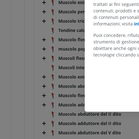
Muscolo estensore laterale delle dita 
trattati ai fini seguen
contenuti, prodotti e 
Muscolo peroneo [fibulare] breve
di contenuti personal
Muscolo tricipite surale
informazioni, visita
in
Tendine calcaneale comune
Puoi concedere, rifiu
Muscolo flessore superficiale del dito 
strumento di gestione 
obiettare anche ogni c
muscolo popliteo
tecnologie cliccando s
Muscoli flessori profondi delle dita [d
Muscoli interflessori
Muscolo estensore breve del dito [del
Muscolo abduttore del I dito [alluce]
Muscolo flessore breve del I dito [allu
Muscolo adduttore del I dito [alluce]
Muscolo abduttore del II dito
Muscolo adduttore del II dito
Muscolo abduttore del V dito