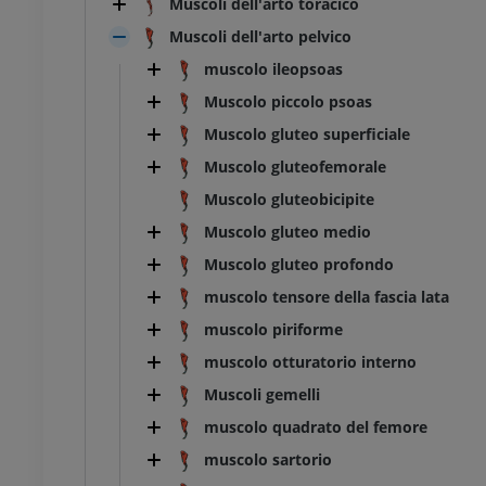
Muscoli dell'arto toracico
Muscoli dell'arto pelvico
muscolo ileopsoas
Muscolo piccolo psoas
Muscolo gluteo superficiale
Muscolo gluteofemorale
Muscolo gluteobicipite
Muscolo gluteo medio
Muscolo gluteo profondo
muscolo tensore della fascia lata
muscolo piriforme
BOVINO
muscolo otturatorio interno
Muscoli gemelli
 Testa e collo
Toro e mucca - Anatomia
muscolo quadrato del femore
generale
Illustrazioni
muscolo sartorio
UM
GRATUITO