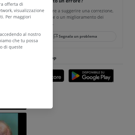
Hai notato un errore?
ra offerta di
h edition -
etwork, visualizzazione
Non esitare a suggerire una correzione,
ti. Per maggiori
traduzione o un miglioramento dei
contenuti.
 accedendo al nostro
Segnala un problema
teniamo che tu possa
zo di queste
SCARICA L'APP