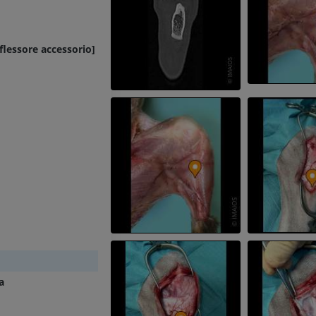
lessore accessorio]
a