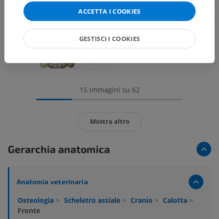
ACCETTA I COOKIES
GESTISCI I COOKIES
15 immagini su 62
Mostra altro
Gerarchia anatomica
Anatomia veterinaria
Osteologia
>
Scheletro assiale
>
Cranio
>
Calotta
>
Fronte