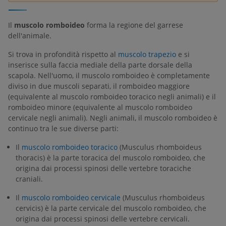
Il
muscolo romboideo
forma la regione del garrese
dell'animale.
Si trova in profondità rispetto al
muscolo trapezio
e si
inserisce sulla faccia mediale della parte dorsale della
scapola. Nell'uomo, il muscolo romboideo è completamente
diviso in due muscoli separati, il romboideo maggiore
(equivalente al muscolo romboideo toracico negli animali) e il
romboideo minore (equivalente al muscolo romboideo
cervicale negli animali). Negli animali, il muscolo romboideo è
continuo tra le sue diverse parti:
Il
muscolo romboideo toracico
(Musculus rhomboideus
thoracis) è la parte toracica del muscolo romboideo, che
origina dai processi spinosi delle vertebre toraciche
craniali.
Il
muscolo romboideo cervicale
(Musculus rhomboideus
cervicis) è la parte cervicale del muscolo romboideo, che
origina dai processi spinosi delle vertebre cervicali.