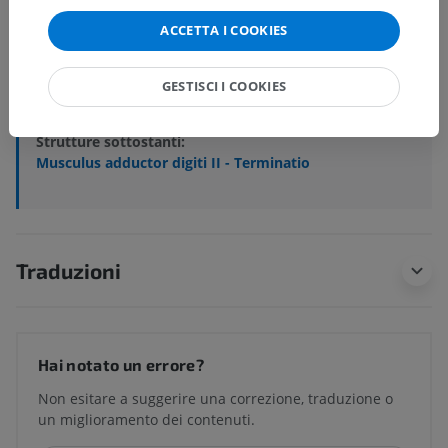
ACCETTA I COOKIES
Anatomia veterinaria
Miologia
>
Muscoli dell'arto pelvico
>
GESTISCI I COOKIES
Muscolo adduttore del II dito
Strutture sottostanti:
Musculus adductor digiti II - Terminatio
Traduzioni
Hai notato un errore?
Non esitare a suggerire una correzione, traduzione o
un miglioramento dei contenuti.