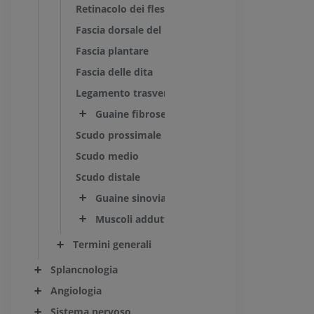
Retinacolo dei flessori
Fascia dorsale del piede
Fascia plantare
Fascia delle dita
Legamento trasverso superficiale del metatarso 
Guaine fibrose delle dita del piede
Scudo prossimale
Scudo medio
Scudo distale
Guaine sinoviali dei tendini delle dita del pie
Muscoli adduttori
Termini generali
Splancnologia
Angiologia
Sistema nervoso