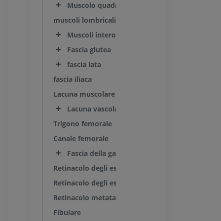
Muscolo quadrato plantare [Muscolo flessore
muscoli lombricali
Muscoli interossei
Fascia glutea
fascia lata
fascia iliaca
Lacuna muscolare
Lacuna vascolare
Trigono femorale
Canale femorale
Fascia della gamba
Retinacolo degli estensori della gamba
Retinacolo degli estensori del tarso
Retinacolo metatarsale degli estensori
Fibulare