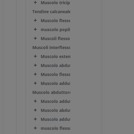
Muscolo tricipite surale
Tendine calcaneale comune
Muscolo flessore superficiale del dito [delle d
muscolo popliteo
Muscoli flessori profondi delle dita [del dito]
Muscoli interflessori
Muscolo estensore breve del dito [delle dita]
Muscolo abduttore del I dito [alluce]
Muscolo flessore breve del I dito [alluce]
Muscolo adduttore del I dito [alluce]
Muscolo abduttore del II dito
Muscolo adduttore del II dito
Muscolo abduttore del V dito
Muscolo adduttore del V dito
muscolo flessore breve delle dita