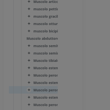
Muscolo articolare del ginocchio
muscolo pettineo
muscolo gracile
muscolo otturatorio esterno
muscolo bicipite femorale
Muscolo abduttore caudale della gamba
muscolo semitendinoso
muscolo semimembranoso
Muscolo tibiale craniale
Muscolo estensore lungo delle dita [del dito]
Muscolo peroneo [fibulare] terzo
Muscolo estensore lungo del I dito [alluce]
Muscolo peroneo [fibulare] lungo
Muscolo estensore laterale delle dita [del dit
Muscolo peroneo [fibulare] breve