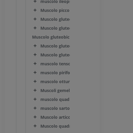
muscolo ileopsoas
Muscolo piccolo psoas
Muscolo gluteo superficiale
Muscolo gluteofemorale
Muscolo gluteobicipite
Muscolo gluteo medio
Muscolo gluteo profondo
muscolo tensore della fascia lata
muscolo piriforme
muscolo otturatorio interno
Muscoli gemelli
muscolo quadrato del femore
muscolo sartorio
Muscolo articolare dell'anca
Muscolo quadricipite femorale