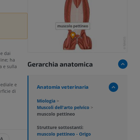
e dai
ine; ha
Gerarchia anatomica
 e sulla
ediale e
Anatomia veterinaria
ficie di
Miologia
>
Muscoli dell'arto pelvico
>
muscolo pettineo
Strutture sottostanti:
muscolo pettineo - Origo
LA