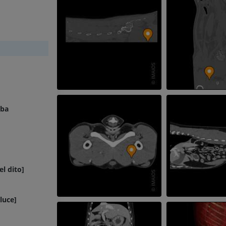
PREMIUM
GRATUITO
Cavallo - Osteologia
Radiografie
GRATUITO
Cavallo - carpo
TC
PREMIUM
mba
Cavallo – Miologia
Illustrazioni
PREMIUM
Cavallo - Dita
el dito]
RM
PREMIUM
luce]
Cavallo – Dito e Zoccolo