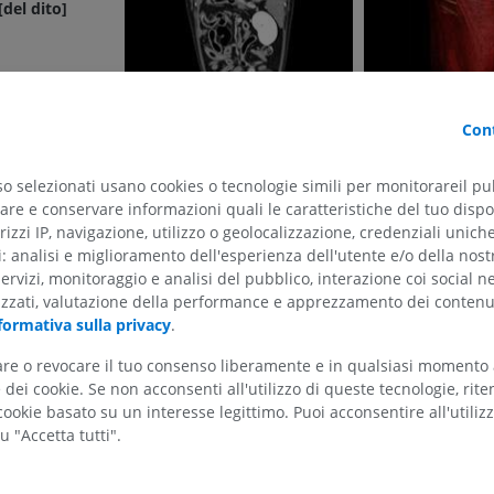
Illustrazioni
[del dito]
PREMIUM
Cavallo - Testa
TC
Cont
PREMIUM
[delle dita]
so selezionati usano cookies o tecnologie simili per monitorareil pub
Cavallo - Denti
el dito]
Illustrazioni
re e conservare informazioni quali le caratteristiche del tuo dispos
rizzi IP, navigazione, utilizzo o geolocalizzazione, credenziali unich
GRATUITO
ti: analisi e miglioramento dell'esperienza dell'utente e/o della nost
le dita]
servizi, monitoraggio e analisi del pubblico, interazione coi social n
izzati, valutazione della performance e apprezzamento dei contenu
formativa sulla privacy
.
ce]
tare o revocare il tuo consenso liberamente e in qualsiasi momento
dei cookie. Se non acconsenti all'utilizzo di queste tecnologie, ri
ookie basato su un interesse legittimo. Puoi acconsentire all'utiliz
u "Accetta tutti".