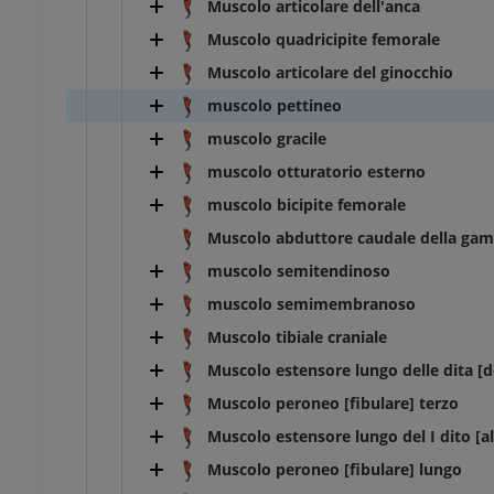
UM
Muscolo articolare dell'anca
GRATUITO
Muscolo quadricipite femorale
 Torace
Muscolo articolare del ginocchio
Toro e mucca - Osteologia
Illustrazioni
muscolo pettineo
UM
PREMIUM
muscolo gracile
 Addome - Pelvi
muscolo otturatorio esterno
muscolo bicipite femorale
UM
Muscolo abduttore caudale della ga
 Osteologia
muscolo semitendinoso
rafie
muscolo semimembranoso
UM
Muscolo tibiale craniale
 Osteologia
Muscolo estensore lungo delle dita [d
azioni
Muscolo peroneo [fibulare] terzo
UM
Muscolo estensore lungo del I dito [al
Muscolo peroneo [fibulare] lungo