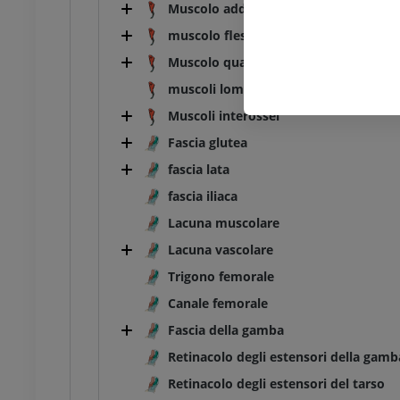
Muscolo adduttore del V dito
muscolo flessore breve delle dita
Muscolo quadrato plantare [Muscolo f
muscoli lombricali
Muscoli interossei
Fascia glutea
fascia lata
fascia iliaca
Lacuna muscolare
Lacuna vascolare
Trigono femorale
Canale femorale
Fascia della gamba
Retinacolo degli estensori della gamb
Retinacolo degli estensori del tarso