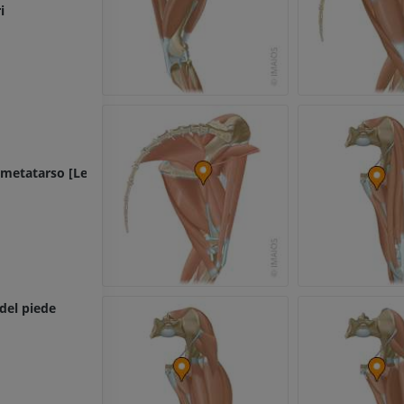
i
l metatarso [Legamento anulare plantare]
 del piede