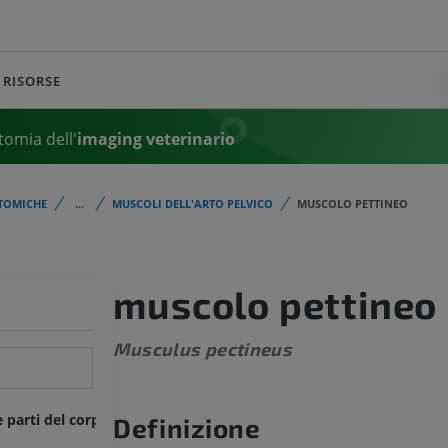
RISORSE
tomia dell'
imaging veterinario
TOMICHE
...
MUSCOLI DELL'ARTO PELVICO
MUSCOLO PETTINEO
muscolo pettineo
Musculus pectineus
e parti del corpo
Definizione