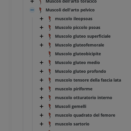
Muscoli dell'arto toracico
Muscoli dell'arto pelvico
muscolo ileopsoas
Muscolo piccolo psoas
Muscolo gluteo superficiale
Muscolo gluteofemorale
Muscolo gluteobicipite
Muscolo gluteo medio
Muscolo gluteo profondo
muscolo tensore della fascia lata
muscolo piriforme
muscolo otturatorio interno
BOVINO
Muscoli gemelli
muscolo quadrato del femore
 Testa e collo
Toro e mucca - Anatomia
muscolo sartorio
generale
Illustrazioni