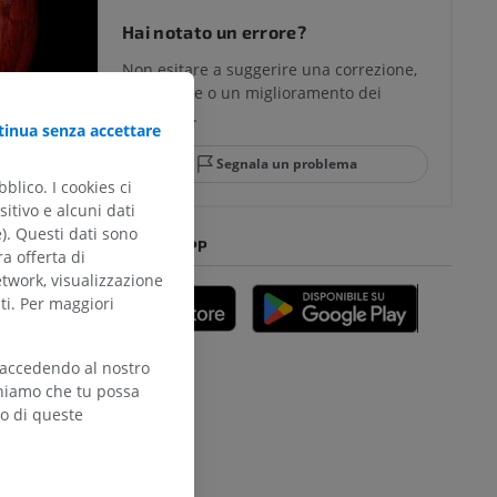
Hai notato un errore?
Non esitare a suggerire una correzione,
traduzione o un miglioramento dei
contenuti.
inua senza accettare
Segnala un problema
blico. I cookies ci
itivo e alcuni dati
e). Questi dati sono
SCARICA L'APP
ra offerta di
etwork, visualizzazione
ti. Per maggiori
 accedendo al nostro
teniamo che tu possa
zo di queste