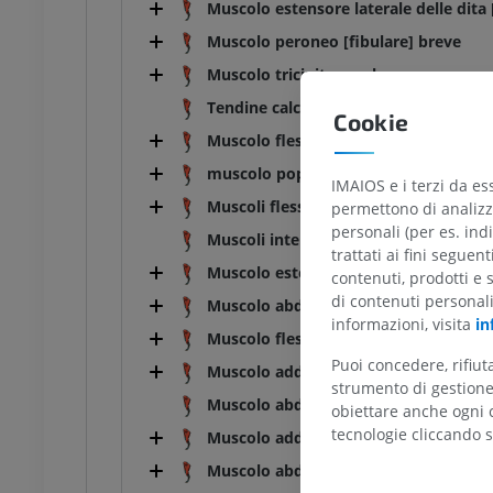
Muscolo estensore laterale delle dita 
Muscolo peroneo [fibulare] breve
Muscolo tricipite surale
Tendine calcaneale comune
Cookie
Muscolo flessore superficiale del dito 
muscolo popliteo
IMAIOS e i terzi da es
Muscoli flessori profondi delle dita [d
permettono di analizza
personali (per es. indi
Muscoli interflessori
trattati ai fini seguen
Muscolo estensore breve del dito [del
contenuti, prodotti e 
di contenuti personal
Muscolo abduttore del I dito [alluce]
informazioni, visita
in
Muscolo flessore breve del I dito [allu
Puoi concedere, rifiu
Muscolo adduttore del I dito [alluce]
strumento di gestione 
Muscolo abduttore del II dito
obiettare anche ogni c
tecnologie cliccando s
Muscolo adduttore del II dito
Muscolo abduttore del V dito