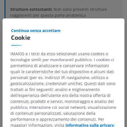
Strutture sottostanti:
Non sono presenti strutture
soggiacenti per questa parte anatomica
Continua senza accettare
Cookie
Anatomia comparata umana
IMAIOS e i terzi da esso selezionati usano cookies o
tecnologie simili per monitorareil pubblico. I cookies ci
Traduzioni
permettono di analizzare e conservare informazioni
quali le caratteristiche del tuo dispositivo e alcuni dati
personali (per es. indirizzi IP, navigazione, utilizzo o
geolocalizzazione, credenziali uniche). Questi dati sono
trattati ai fini seguenti: analisi e miglioramento
Hai notato un errore?
dell'esperienza dell'utente e/o della nostra offerta di
Non esitare a suggerire una correzione, traduzione o
contenuti, prodotti e servizi, monitoraggio e analisi del
un miglioramento dei contenuti.
pubblico, interazione coi social network, visualizzazione
di contenuti personalizzati, valutazione della
performance e apprezzamento dei contenuti. Per
Segnala un problema
maggiori informazioni, visita
informativa sulla privacy
.