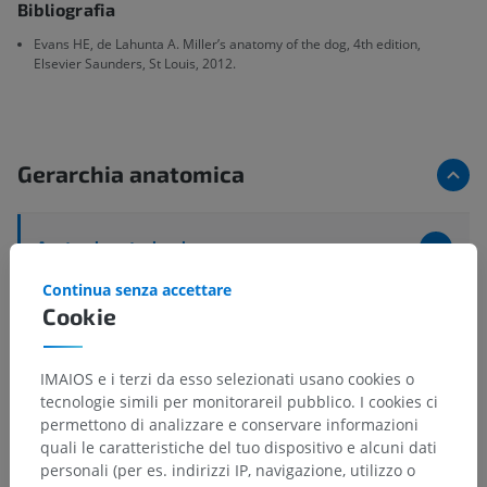
Bibliografia
Evans HE, de Lahunta A. Miller’s anatomy of the dog, 4th edition,
Elsevier Saunders, St Louis, 2012.
Gerarchia anatomica
Anatomia veterinaria
Sistema nervoso
>
Sistema nervoso centrale
>
Continua senza accettare
Encefalo
>
mesencefalo
>
Sezioni del mesencefalo
>
Cookie
Nucleo motore del nervo oculomotore
IMAIOS e i terzi da esso selezionati usano cookies o
Strutture sottostanti:
Non sono presenti strutture
tecnologie simili per monitorareil pubblico. I cookies ci
soggiacenti per questa parte anatomica
permettono di analizzare e conservare informazioni
quali le caratteristiche del tuo dispositivo e alcuni dati
personali (per es. indirizzi IP, navigazione, utilizzo o