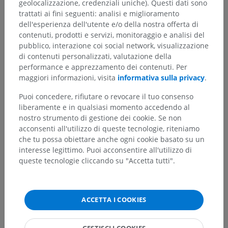
geolocalizzazione, credenziali uniche). Questi dati sono
Anatomia comparata umana
trattati ai fini seguenti: analisi e miglioramento
dell'esperienza dell'utente e/o della nostra offerta di
contenuti, prodotti e servizi, monitoraggio e analisi del
pubblico, interazione coi social network, visualizzazione
Traduzioni
di contenuti personalizzati, valutazione della
performance e apprezzamento dei contenuti. Per
maggiori informazioni, visita
informativa sulla privacy
.
Puoi concedere, rifiutare o revocare il tuo consenso
Hai notato un errore?
liberamente e in qualsiasi momento accedendo al
Non esitare a suggerire una correzione, traduzione o
nostro strumento di gestione dei cookie. Se non
un miglioramento dei contenuti.
acconsenti all'utilizzo di queste tecnologie, riteniamo
che tu possa obiettare anche ogni cookie basato su un
Segnala un problema
interesse legittimo. Puoi acconsentire all'utilizzo di
queste tecnologie cliccando su "Accetta tutti".
SCARICA L'APP
ACCETTA I COOKIES