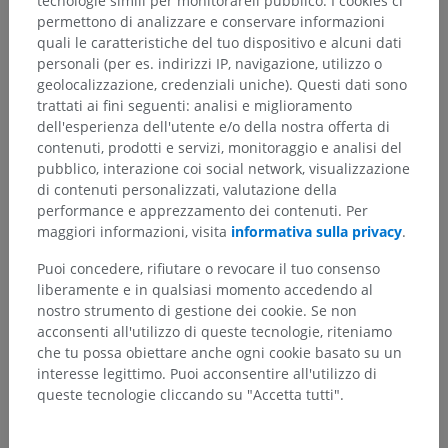
tecnologie simili per monitorareil pubblico. I cookies ci
Osteologia
>
Termini generali
>
Ossa sesamoidee
permettono di analizzare e conservare informazioni
quali le caratteristiche del tuo dispositivo e alcuni dati
Strutture sottostanti:
Non sono presenti strutture
personali (per es. indirizzi IP, navigazione, utilizzo o
soggiacenti per questa parte anatomica
geolocalizzazione, credenziali uniche). Questi dati sono
trattati ai fini seguenti: analisi e miglioramento
dell'esperienza dell'utente e/o della nostra offerta di
contenuti, prodotti e servizi, monitoraggio e analisi del
pubblico, interazione coi social network, visualizzazione
Anatomia comparata umana
di contenuti personalizzati, valutazione della
performance e apprezzamento dei contenuti. Per
maggiori informazioni, visita
informativa sulla privacy
.
Traduzioni
Puoi concedere, rifiutare o revocare il tuo consenso
liberamente e in qualsiasi momento accedendo al
nostro strumento di gestione dei cookie. Se non
acconsenti all'utilizzo di queste tecnologie, riteniamo
Hai notato un errore?
che tu possa obiettare anche ogni cookie basato su un
interesse legittimo. Puoi acconsentire all'utilizzo di
Non esitare a suggerire una correzione, traduzione o
queste tecnologie cliccando su "Accetta tutti".
un miglioramento dei contenuti.
Segnala un problema