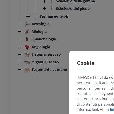
Scheletro della gamba
Scheletro del piede
Termini generali
Artrologia
Miologia
Splancnologia
Angiologia
Sistema nervoso
Organi di senso
Cookie
Tegumento comune
IMAIOS e i terzi da es
permettono di analizza
personali (per es. indi
trattati ai fini seguen
BOVINO
contenuti, prodotti e 
di contenuti personal
informazioni, visita
in
 Testa e collo
Toro e mucca - Anatomia