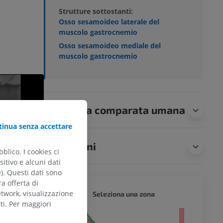
Strutture sottostanti:
Osso sesamoideo laterale del
muscolo gastrocnemio
Osso sesamoideo mediale del
muscolo gastrocnemio
Anatomia comparata umana
inua senza accettare
Traduzioni
blico. I cookies ci
itivo e alcuni dati
e). Questi dati sono
ra offerta di
CANE -
etwork, visualizzazione
Seleziona una zona
ti. Per maggiori
tero