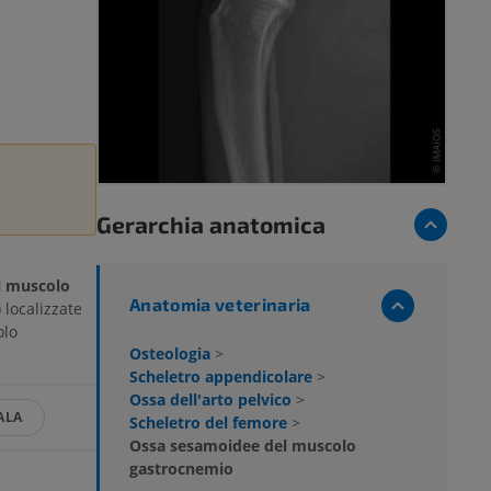
Gerarchia anatomica
l muscolo
Anatomia veterinaria
 localizzate
olo
Osteologia
>
Scheletro appendicolare
>
Ossa dell'arto pelvico
>
ALA
Scheletro del femore
>
Ossa sesamoidee del muscolo
gastrocnemio