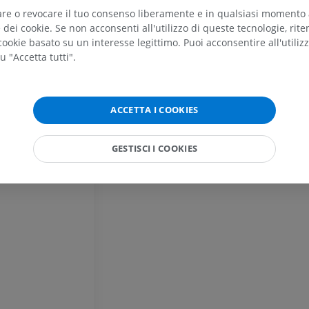
Illustrazioni
TC
tare o revocare il tuo consenso liberamente e in qualsiasi momento
PREMIUM
GRATUITO
dei cookie. Se non acconsenti all'utilizzo di queste tecnologie, ri
ookie basato su un interesse legittimo. Puoi acconsentire all'utiliz
Cavallo - Osteologia
u "Accetta tutti".
Radiografie
GRATUITO
ACCETTA I COOKIES
Cavallo - carpo
TC
GESTISCI I COOKIES
PREMIUM
Cavallo – Miologia
Illustrazioni
PREMIUM
Cavallo - Dita
RM
PREMIUM