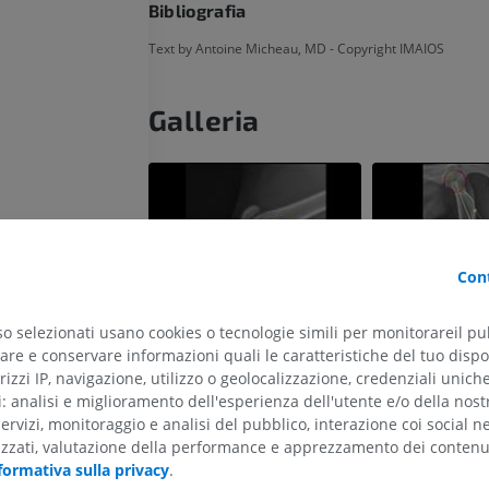
Bibliografia
Text by Antoine Micheau, MD - Copyright IMAIOS
Galleria
Cont
so selezionati usano cookies o tecnologie simili per monitorareil pub
re e conservare informazioni quali le caratteristiche del tuo dispos
rizzi IP, navigazione, utilizzo o geolocalizzazione, credenziali unich
ti: analisi e miglioramento dell'esperienza dell'utente e/o della nost
CAVALLO
TOPO
servizi, monitoraggio e analisi del pubblico, interazione coi social n
izzati, valutazione della performance e apprezzamento dei contenu
formativa sulla privacy
.
Cavallo - Osteologia
Topo - Corpo in