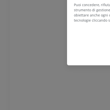
generale
Puoi concedere, rifiu
Illustrazioni
UM
strumento di gestione 
GRATUITO
obiettare anche ogni c
 Torace
tecnologie cliccando s
Toro e mucca - Osteologia
Illustrazioni
UM
PREMIUM
 Addome - Pelvi
UM
 Osteologia
rafie
UM
 Osteologia
azioni
UM