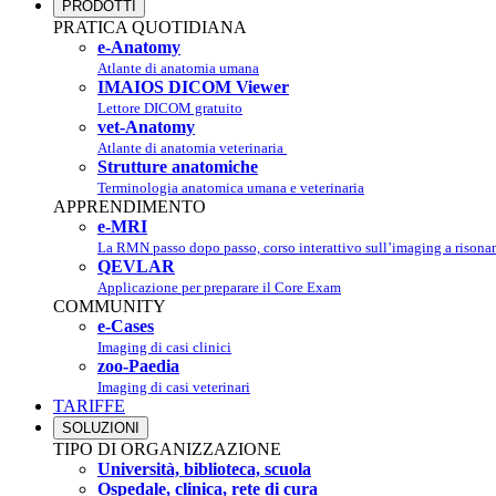
PRODOTTI
PRATICA QUOTIDIANA
e-Anatomy
Atlante di anatomia umana
IMAIOS DICOM Viewer
Lettore DICOM gratuito
vet-Anatomy
Atlante di anatomia veterinaria
Strutture anatomiche
Terminologia anatomica umana e veterinaria
APPRENDIMENTO
e-MRI
La RMN passo dopo passo, corso interattivo sull’imaging a rison
QEVLAR
Applicazione per preparare il Core Exam
COMMUNITY
e-Cases
Imaging di casi clinici
zoo-Paedia
Imaging di casi veterinari
TARIFFE
SOLUZIONI
TIPO DI ORGANIZZAZIONE
Università, biblioteca, scuola
Ospedale, clinica, rete di cura