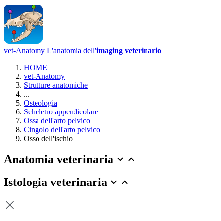
vet-Anatomy
L'anatomia dell'
imaging veterinario
HOME
vet-Anatomy
Strutture anatomiche
...
Osteologia
Scheletro appendicolare
Ossa dell'arto pelvico
Cingolo dell'arto pelvico
Osso dell'ischio
Anatomia veterinaria
Istologia veterinaria