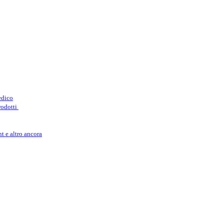
edico
rodotti
t e altro ancora