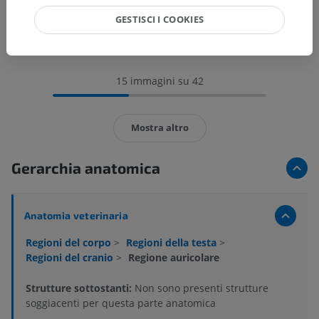
GESTISCI I COOKIES
15 immagini su 42
Mostra altro
Gerarchia anatomica
Anatomia veterinaria
Regioni del corpo
>
Regioni della testa
>
Regioni del cranio
>
Regione auricolare
Strutture sottostanti:
Non sono presenti strutture
soggiacenti per questa parte anatomica