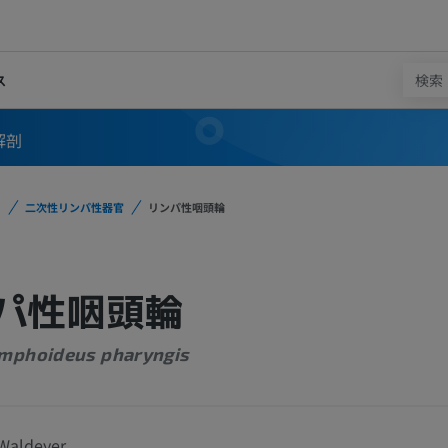
ス
解剖
二次性リンパ性器官
リンパ性咽頭輪
パ性咽頭輪
ymphoideus pharyngis
Waldeyer