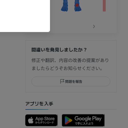
‹
›
間違いを発見しましたか？
節造影
修正や翻訳、内容の改善の提案があり
ましたらどうぞお知らせください。
問題を報告
部MRI
アプリを入手