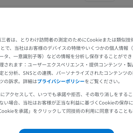
上肢
下肢
上肢MRI
下肢
MRI
イラストレー
た第三者は、とりわけ訪問者の測定のためにCookieまたは類似
プレミアム
プレミアム
することで、当社はお客様のデバイスの特徴やいくつかの個人情報（
ータ、一意識別子等）などの情報を分析し保存することができ
肩関節MRI
下肢X線
理されます：ユーザーエクスペリエンス・提供コンテンツ・製
MRI
X線画像
定と分析、SNSとの連携、パーソナライズされたコンテンツ
プレミアム
無料
ツの訴求。詳細は
プライバシーポリシー
をご覧ください。
ツールにアクセスして、いつでも承諾や拒否、その取り消しをする
手関節MRI
下肢MRI
MRI
MRI
ない場合、当社はお客様が正当な利益に基づくCookieの保存
Cookieを承諾」をクリックして同技術の利用に同意すること
プレミアム
プレミアム
肘関節MRI
股関節MRI