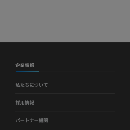
血管造影
MRI
無料
プレミアム
Visible Human Project
下肢CTA
写真
CT
プレミアム
プレミアム
下腿（動脈・
企業情報
CT
無料
私たちについて
下肢動脈造影
血管造影
採用情報
無料
パートナー機関