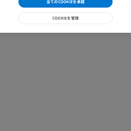
MRI
MRI
全てのCOOKIEを承諾
プレミアム
プレミアム
COOKIEを管理
手部MRI
膝 MRI
MRI
MRI
プレミアム
プレミアム
上肢X線
膝関節CT関
X線画像
CT関節造影
プレミアム
プレミアム
上肢
足関節・後足
イラストレーション
MRI
プレミアム
プレミアム
上肢動脈造影
前足MRI