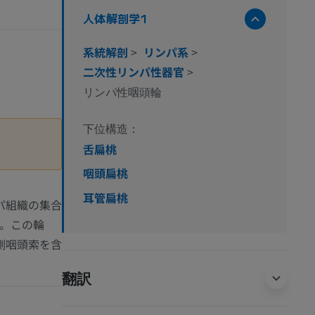
人体解剖学1
系統解剖
>
リンパ系
>
二次性リンパ性器官
>
リンパ性咽頭輪
下位構造：
舌扁桃
咽頭扁桃
耳管扁桃
パ組織の集合
る。この輪
側咽頭索を含
翻訳