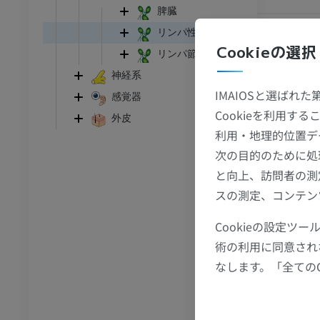
脾臓
足首 - 足
リンパ性咽頭輪
Cookieの選択
リンパ節
I
足根MRI
神経系
MRI
IMAIOSと選ばれ
感覚器
アム
プレミアム
Cookieを利用
外皮
利用・地理的位置デ
CT関節造影
前足MRI
次の目的のために処
節造影
MRI
と向上、訪問者の測
アム
プレミアム
スの測定、コンテン
Cookieの設定
RI
下肢MRI
MRI
術の利用に同意され
なします。「全ての
アム
プレミアム
線
下肢X線