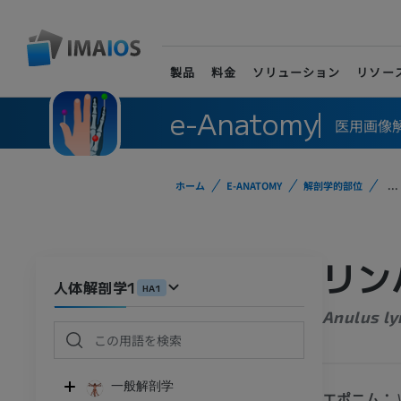
製品
料金
ソリューション
リソー
e-Anatomy
医用画像
ホーム
E-ANATOMY
解剖学的部位
...
リン
人体解剖学1
HA1
Anulus l
一般解剖学
エポニム：