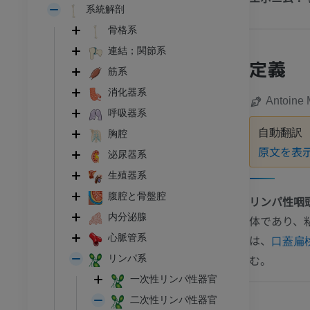
系統解剖
骨格系
連結；関節系
定義
筋系
消化器系
Antoine 
呼吸器系
自動翻訳
胸腔
原文を表
泌尿器系
生殖器系
腹腔と骨盤腔
リンパ性咽
内分泌腺
体であり、
は、
心脈管系
口蓋扁
む。
リンパ系
一次性リンパ性器官
二次性リンパ性器官