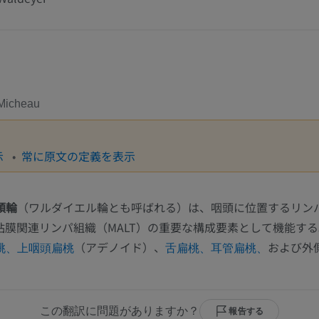
Micheau
示
常に原文の定義を表示
頭輪
（ワルダイエル輪とも呼ばれる）は、咽頭に位置するリン
粘膜関連リンパ組織（MALT）の重要な構成要素として機能す
（アデノイド）、
および外
桃、
上咽頭扁桃
舌扁桃、
耳管扁桃、
この翻訳に問題がありますか？
報告する