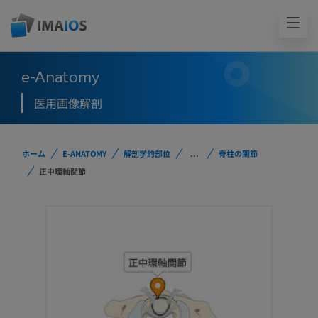
e-Anatomy
医用画像解剖
ホーム
E-ANATOMY
解剖学的部位
...
脊柱の関節
正中環軸関節