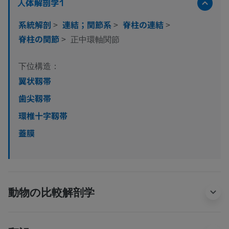
人体解剖学1
系統解剖
>
連結；関節系
>
脊柱の連結
>
脊柱の関節
>
正中環軸関節
下位構造：
翼状靱帯
歯尖靱帯
環椎十字靱帯
蓋膜
動物の比較解剖学