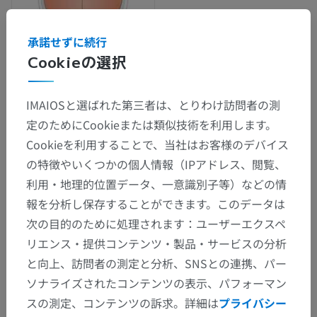
承諾せずに続行
Cookieの選択
IMAIOSと選ばれた第三者は、とりわけ訪問者の測
解剖学的階層
定のためにCookieまたは類似技術を利用します。
Cookieを利用することで、当社はお客様のデバイス
人体解剖学1
の特徴やいくつかの個人情報（IPアドレス、閲覧、
利用・地理的位置データ、一意識別子等）などの情
系統解剖
>
感覚器
>
眼および関係構造
>
眼球
>
報を分析し保存することができます。このデータは
眼房
次の目的のために処理されます：ユーザーエクスペ
リエンス・提供コンテンツ・製品・サービスの分析
下位構造：
と向上、訪問者の測定と分析、SNSとの連携、パー
前眼房
ソナライズされたコンテンツの表示、パフォーマン
後眼房
スの測定、コンテンツの訴求。詳細は
プライバシー
硝子体眼房