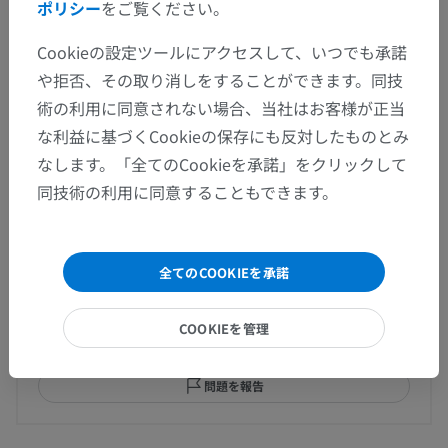
ポリシー
をご覧ください。
Cookieの設定ツールにアクセスして、いつでも承諾
や拒否、その取り消しをすることができます。同技
人体神経解剖学
術の利用に同意されない場合、当社はお客様が正当
な利益に基づくCookieの保存にも反対したものとみ
なします。「全てのCookieを承諾」をクリックして
翻訳
同技術の利用に同意することもできます。
間違いを発見しましたか？
全てのCOOKIEを承諾
修正や翻訳、内容の改善の提案がありましたらどう
COOKIEを管理
ぞお知らせください。
問題を報告