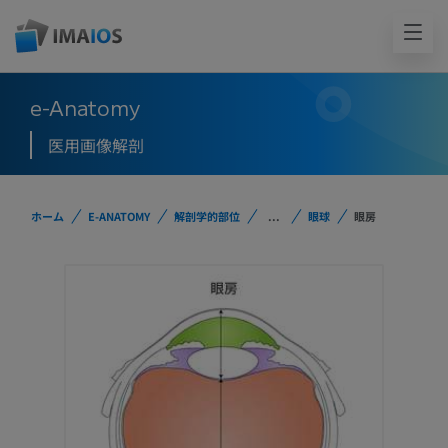
e-Anatomy
医用画像解剖
ホーム
E-ANATOMY
解剖学的部位
...
眼球
眼房