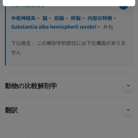
人体神経解剖学
中枢神経系
>
脳
>
前脳
>
終脳
>
内部の特徴
>
Substantia alba hemispherii cerebri
>
外包
この解剖学的部位には下位構造がありま
下位構造：
せん
動物の比較解剖学
翻訳