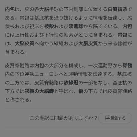
内包
は、脳の各大脳半球の下内側部に位置する
白質
構造で
ある。内包は基底核を通り抜けるように情報を伝達し、尾
状核および視床を
被殻
および
淡蒼球
から隔てている。
内包
には上行性および下行性の軸索がともに含まれる。
内包
に
は、
大脳皮質
へ向かう線維および
大脳皮質
から来る線維が
含まれる。
皮質脊髄路は
内包
の大部分を構成し、一次運動野から
脊髄
内の下位運動ニューロンへと運動情報を伝達する。基底核
の上方では、皮質脊髄路は
放線冠
の一部をなし、基底核の
下方では
狭義の大脳脚
と呼ばれ、
橋
の下方では皮質脊髄路
と称される。
この翻訳に問題がありますか？
報告する