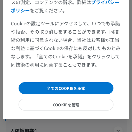
スの測定、コンテンツの訴求。詳細は
プライバシー
ポリシー
をご覧ください。
人体解剖学2
Cookieの設定ツールにアクセスして、いつでも承諾
や拒否、その取り消しをすることができます。同技
人体
>
統合系
>
神経系
>
中枢神経系
>
脳
>
術の利用に同意されない場合、当社はお客様が正当
大脳
>
終脳
>
終脳白質
>
内包
な利益に基づくCookieの保存にも反対したものとみ
なします。「全てのCookieを承諾」をクリックして
下位構造：
同技術の利用に同意することもできます。
内包前脚
内包膝
内包後脚
全てのCOOKIEを承諾
内包のレンズ核後部
COOKIEを管理
内包のレンズ核下部
人体解剖学1