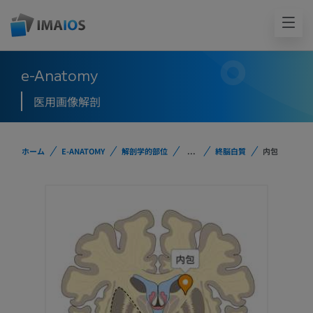
e-Anatomy
医用画像解剖
ホーム
E-ANATOMY
解剖学的部位
...
終脳白質
内包