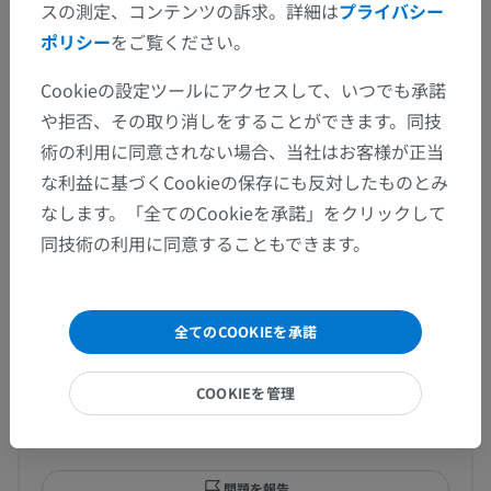
スの測定、コンテンツの訴求。詳細は
プライバシー
系統解剖
>
生殖器系
>
女性生殖器
>
ポリシー
をご覧ください。
女性の内生殖器
>
腟
>
処女膜
>
処女膜痕
Cookieの設定ツールにアクセスして、いつでも承諾
この解剖学的部位には下位構造がありま
下位構造：
や拒否、その取り消しをすることができます。同技
せん
術の利用に同意されない場合、当社はお客様が正当
な利益に基づくCookieの保存にも反対したものとみ
なします。「全てのCookieを承諾」をクリックして
同技術の利用に同意することもできます。
翻訳
全てのCOOKIEを承諾
間違いを発見しましたか？
COOKIEを管理
修正や翻訳、内容の改善の提案がありましたらどう
ぞお知らせください。
問題を報告