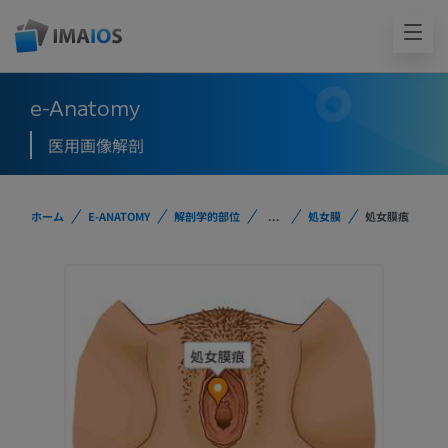
e-Anatomy
医用画像解剖
ホーム
E-ANATOMY
解剖学的部位
...
処女膜
処女膜痕