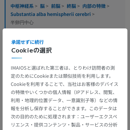
中枢神経系
>
脳
>
前脳
>
終脳
>
内部の特徴
>
Substantia alba hemispherii cerebri
>
半卵円中心
この解剖学的部位には下位構造がありま
下位構造：
承諾せずに続行
せん
Cookieの選択
IMAIOSと選ばれた第三者は、とりわけ訪問者の測
定のためにCookieまたは類似技術を利用します。
動物の比較解剖学
Cookieを利用することで、当社はお客様のデバイス
の特徴やいくつかの個人情報（IPアドレス、閲覧、
利用・地理的位置データ、一意識別子等）などの情
翻訳
報を分析し保存することができます。このデータは
次の目的のために処理されます：ユーザーエクスペ
リエンス・提供コンテンツ・製品・サービスの分析
間違いを発見しましたか？