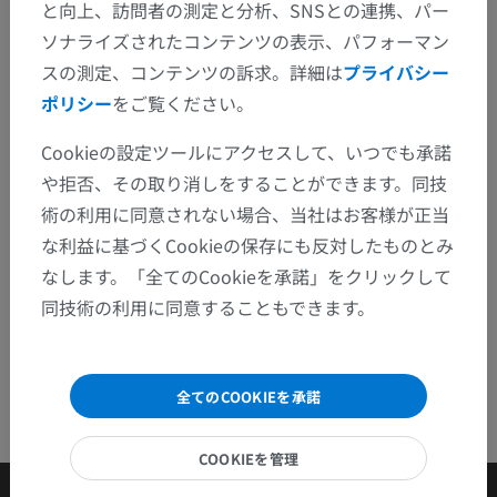
と向上、訪問者の測定と分析、SNSとの連携、パー
修正や翻訳、内容の改善の提案がありましたらどう
ソナライズされたコンテンツの表示、パフォーマン
ぞお知らせください。
スの測定、コンテンツの訴求。詳細は
プライバシー
ポリシー
をご覧ください。
問題を報告
Cookieの設定ツールにアクセスして、いつでも承諾
や拒否、その取り消しをすることができます。同技
アプリを入手
術の利用に同意されない場合、当社はお客様が正当
な利益に基づくCookieの保存にも反対したものとみ
なします。「全てのCookieを承諾」をクリックして
同技術の利用に同意することもできます。
全てのCOOKIEを承諾
COOKIEを管理