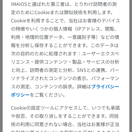
IMAIOSと選ばれた第三者は、とりわけ訪問者の測
上肢の骨格
>
上肢帯
定のためにCookieまたは類似技術を利用します。
Cookieを利用することで、当社はお客様のデバイス
この解剖学的部位には下位構造がありま
下位構造：
の特徴やいくつかの個人情報（IPアドレス、閲覧、
せん
利用・地理的位置データ、一意識別子等）などの情
報を分析し保存することができます。このデータは
次の目的のために処理されます：ユーザーエクスペ
人体解剖学1
リエンス・提供コンテンツ・製品・サービスの分析
と向上、訪問者の測定と分析、SNSとの連携、パー
ソナライズされたコンテンツの表示、パフォーマン
動物の比較解剖学
スの測定、コンテンツの訴求。詳細は
プライバシー
ポリシー
をご覧ください。
翻訳
Cookieの設定ツールにアクセスして、いつでも承諾
や拒否、その取り消しをすることができます。同技
術の利用に同意されない場合、当社はお客様が正当