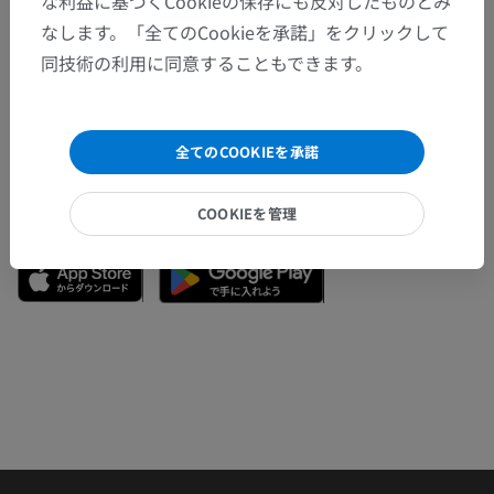
な利益に基づくCookieの保存にも反対したものとみ
間違いを発見しましたか？
なします。「全てのCookieを承諾」をクリックして
修正や翻訳、内容の改善の提案がありましたらどう
同技術の利用に同意することもできます。
ぞお知らせください。
問題を報告
全てのCOOKIEを承諾
アプリを入手
COOKIEを管理