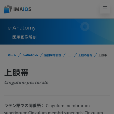
e-Anatomy
医用画像解剖
ホーム
E-ANATOMY
解剖学的部位
...
上肢の骨格
上肢帯
上肢帯
Cingulum pectorale
ラテン語での同義語：
Cingulum membrorum
superiorum; Cingulum membri superioris; Cingulum