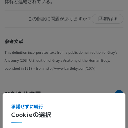
体幹と連結されている。
この翻訳に問題がありますか？
報告する
参考文献
This definition incorporates text from a public domain edition of Gray's
Anatomy (20th U.S. edition of Gray's Anatomy of the Human Body,
published in 1918 – from http://www.bartleby.com/107/).
解剖学的階層
承諾せずに続行
Cookieの選択
人体解剖学2
人体
>
筋骨格系
>
骨格系
>
付属肢骨格
>