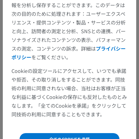
報を分析し保存することができます。このデータは
次の目的のために処理されます：ユーザーエクスペ
リエンス・提供コンテンツ・製品・サービスの分析
と向上、訪問者の測定と分析、SNSとの連携、パー
ソナライズされたコンテンツの表示、パフォーマン
スの測定、コンテンツの訴求。詳細は
プライバシー
ポリシー
をご覧ください。
解剖学的階層
Cookieの設定ツールにアクセスして、いつでも承諾
や拒否、その取り消しをすることができます。同技
術の利用に同意されない場合、当社はお客様が正当
人体解剖学1
な利益に基づくCookieの保存にも反対したものとみ
一般解剖学
>
人体の体部
>
下肢
>
なします。「全てのCookieを承諾」をクリックして
下肢帯
同技術の利用に同意することもできます。
この解剖学的部位には下位構造がありま
下位構造：
せん