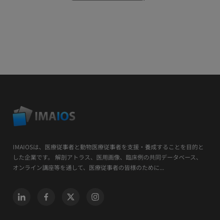
IMAIOSは、医療従事者と動物医療従事者を支援・養成することを目的と
した企業です。 解剖アトラス、医用画像、臨床例の共同データベース、
オンライン講座等を通して、医療従事者の皆様のために...