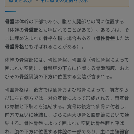
骨盤
は体幹の下部であり、腹と大腿部との間に位置する
（体幹の
骨盤部
とも呼ばれることがある）。あるいは、そ
こに埋め込まれた骨格を指す場合もある（
骨性骨盤
または
骨盤骨格
とも呼ばれることがある）。
体幹の骨盤部には、骨性骨盤、骨盤腔（骨性骨盤によって
囲まれた空間）、骨盤腔の下方に位置する骨盤隔膜、およ
びその骨盤隔膜の下方に位置する会陰が含まれる。
骨盤骨格は、後方では仙骨および尾骨によって、前方なら
びに左右側方では一対の寛骨によって形成される。両寛骨
は脊椎と下肢とを連結する。寛骨は後方で仙骨に付着し、
前方で互いに連結し、さらに両大腿骨と股関節において連
結する。骨性骨盤によって囲まれた空間は骨盤腔と呼ば
れ、腹の下方に位置する体腔の一部であり、主に生殖器官