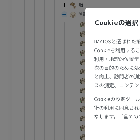
脳
足首 - 足
脊髄
Cookieの選択
頸膨大
I
足根MRI
腰仙膨大
MRI
IMAIOSと選ばれ
脊髄円錐
アム
プレミアム
Cookieを利用
脊髄の前正中裂
利用・地理的位置デ
脊髄の前外側溝
CT関節造影
前足MRI
次の目的のために処
脊髄の後外側溝
節造影
MRI
と向上、訪問者の測
脊髄の後中間溝
アム
プレミアム
スの測定、コンテン
脊髄の後正中溝
Cookieの設定
RI
下肢MRI
頸髄
MRI
術の利用に同意され
胸髄
なします。「全ての
アム
プレミアム
腰髄
仙髄
線
下肢X線
尾髄