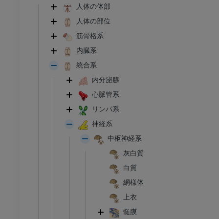
人体の体部
人体の部位
筋骨格系
内臓系
統合系
内分泌腺
心脈管系
リンパ系
神経系
中枢神経系
灰白質
白質
網様体
上衣
髄膜