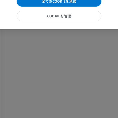
MRI
MRI
全てのCOOKIEを承諾
プレミアム
プレミアム
COOKIEを管理
手部MRI
膝 MRI
MRI
MRI
プレミアム
プレミアム
上肢X線
膝関節CT関
X線画像
CT関節造影
プレミアム
プレミアム
上肢
足関節・後足
イラストレーション
MRI
プレミアム
プレミアム
上肢動脈造影
前足MRI