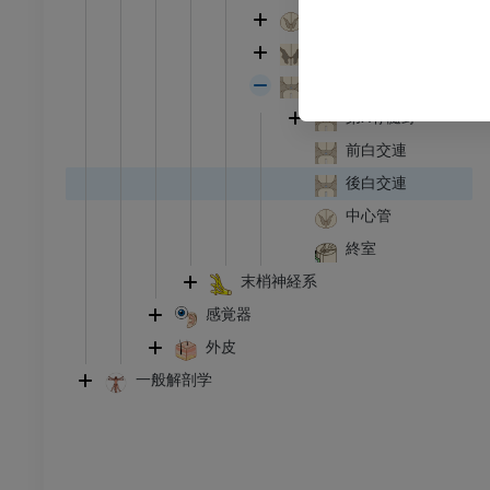
像
X線画像
脊髄の灰白質
無料
脊髄神経白質
脊髄中心灰白質の構造
下肢
第X脊髄野
トレーション
イラストレーション
前白交連
アム
プレミアム
後白交連
中心管
足根および足部のCT
CT
終室
末梢神経系
プレミアム
感覚器
外皮
一般解剖学