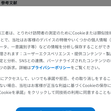
参考文献
上肢
下肢
Snell, R.S. (2010). ‘Chapter 4: The Spinal Cord and the Ascending and Descend
Clinical Neuroanatomy. (7th ed.) Philadelphia: Wolters Kluwer Health/Lippin
Wilkins, pp. 141-143.
上肢MRI
下肢
MRI
イラストレー
Ku, J. and Morrison, E.H. Neuroanatomy, Anterior White Commissure. [Upda
た第三者は、とりわけ訪問者の測定のためにCookieまたは類似
31]. In: StatPearls [Internet]. Treasure Island (FL): StatPearls Publishing; 20
プレミアム
プレミアム
することで、当社はお客様のデバイスの特徴やいくつかの個人情報（
Available from:
https://www.ncbi.nlm.nih.gov/books/NBK546614/
ータ、一意識別子等）などの情報を分析し保存することができ
肩関節MRI
下肢X線
理されます：ユーザーエクスペリエンス・提供コンテンツ・製
MRI
X線画像
定と分析、SNSとの連携、パーソナライズされたコンテンツ
プレミアム
無料
ツの訴求。詳細は
プライバシーポリシー
をご覧ください。
ツールにアクセスして、いつでも承諾や拒否、その取り消しをする
手関節MRI
下肢MRI
MRI
MRI
ない場合、当社はお客様が正当な利益に基づくCookieの保存
Cookieを承諾」をクリックして同技術の利用に同意すること
プレミアム
プレミアム
肘関節MRI
股関節MRI