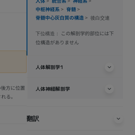
人体
>
統合系
>
神経系
>
中枢神経系
>
脊髄
>
脊髄中心灰白質の構造
>
後白交連
この解剖学的部位には下
下位構造：
位構造がありません
人体解剖学1
の後方に位置
人体神経解剖学
される。
翻訳