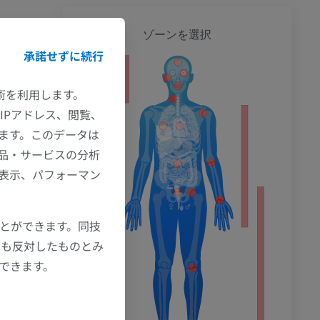
全身
ing Tracts’, in
ゾーンを選択
cott Williams &
承諾せずに続行
ション
ted 2021 Jul
技術を利用します。
22 Jan-.
IPアドレス、閲覧、
ます。このデータは
品・サービスの分析
の表示、パフォーマン
ことができます。同技
にも反対したものとみ
もできます。