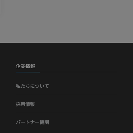
血管造影
MRI
無料
プレミアム
Visible Human Project
下肢CTA
写真
CT
プレミアム
プレミアム
下腿（動脈・
企業情報
CT
無料
私たちについて
下肢動脈造影
血管造影
採用情報
無料
パートナー機関