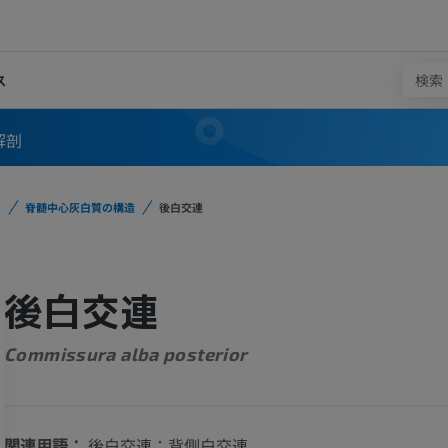
ス
解剖
脊髄中心灰白質の構造
後白交連
後白交連
Commissura alba posterior
関連用語：
後白交連；背側白交連