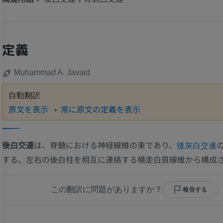
定義
Muhammad A. Javaid
自動翻訳
原文を表示
常に原文の定義を表示
後白交連
は、脊髄における神経線維の束であり、
後灰白交連
する。左右の後白柱を相互に連絡する横走白質線維から構成
この翻訳に問題がありますか？
報告する