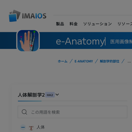
製品
料金
ソリューション
リソー
e-Anatomy
医用画像
ホーム
E-ANATOMY
解剖学的部位
...
人体解剖学2
HA2
人体