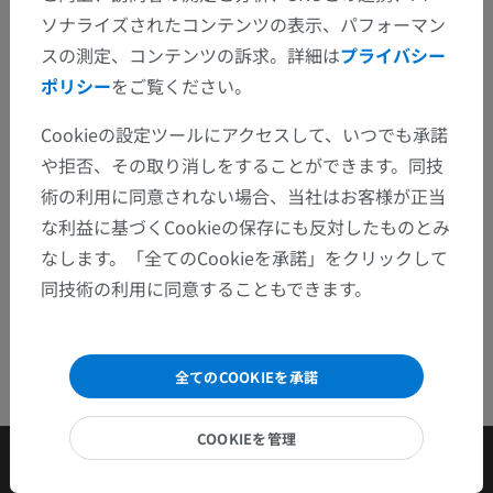
修正や翻訳、内容の改善の提案がありましたらどう
ソナライズされたコンテンツの表示、パフォーマン
ぞお知らせください。
スの測定、コンテンツの訴求。詳細は
プライバシー
ポリシー
をご覧ください。
問題を報告
Cookieの設定ツールにアクセスして、いつでも承諾
や拒否、その取り消しをすることができます。同技
アプリを入手
術の利用に同意されない場合、当社はお客様が正当
な利益に基づくCookieの保存にも反対したものとみ
なします。「全てのCookieを承諾」をクリックして
同技術の利用に同意することもできます。
全てのCOOKIEを承諾
COOKIEを管理