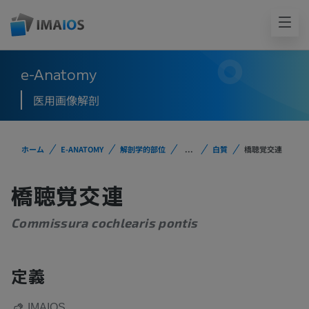
e-Anatomy
医用画像解剖
ホーム
E-ANATOMY
解剖学的部位
...
白質
橋聴覚交連
橋聴覚交連
Commissura cochlearis pontis
定義
IMAIOS