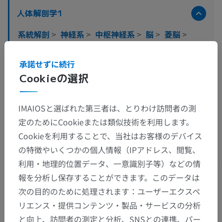
人体解剖学1
系統解剖
>
神経系
>
中枢神経系
>
脳
>
菱脳
>
後脳；橋と小脳
>
橋
>
橋被蓋；橋背側部
>
白質
>
承諾せずに続行
橋聴覚交連
Cookieの選択
この解剖学的部位には下位構造がありま
下位構造：
せん
IMAIOSと選ばれた第三者は、とりわけ訪問者の測
定のためにCookieまたは類似技術を利用します。
Cookieを利用することで、当社はお客様のデバイス
の特徴やいくつかの個人情報（IPアドレス、閲覧、
翻訳
利用・地理的位置データ、一意識別子等）などの情
報を分析し保存することができます。このデータは
次の目的のために処理されます：ユーザーエクスペ
間違いを発見しましたか？
リエンス・提供コンテンツ・製品・サービスの分析
と向上、訪問者の測定と分析、SNSとの連携、パー