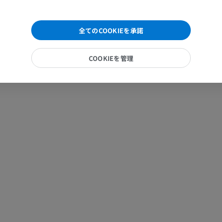
手部MRI
膝 MRI
全てのCOOKIEを承諾
MRI
MRI
プレミアム
プレミアム
COOKIEを管理
上肢X線
膝関節CT関
X線画像
CT関節造影
プレミアム
プレミアム
上肢
足関節・後足
イラストレーション
MRI
プレミアム
プレミアム
上肢動脈造影
前足MRI
血管造影
MRI
無料
プレミアム