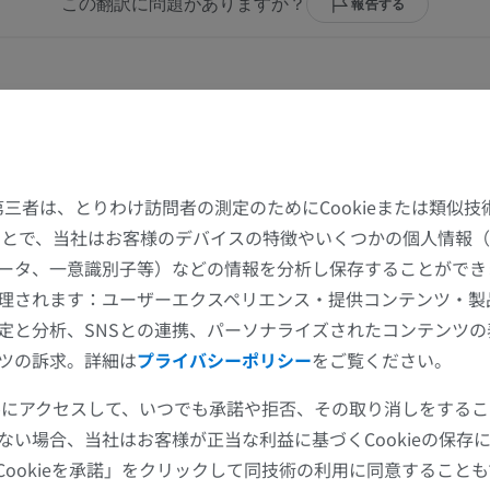
この翻訳に問題がありますか？
報告する
上肢MRI
下肢
MRI
イラストレー
プレミアム
プレミアム
. (2022). Extensor surfaces: Location and common skin conditions in ‘
VerWellHe
[accessed on Feb 8th, 
s://www.verywellhealth.com/extensor-surface-1069321
肩関節MRI
下肢X線
MRI
X線画像
た第三者は、とりわけ訪問者の測定のためにCookieまたは類似
プレミアム
無料
することで、当社はお客様のデバイスの特徴やいくつかの個人情報（
ータ、一意識別子等）などの情報を分析し保存することができ
手関節MRI
下肢MRI
理されます：ユーザーエクスペリエンス・提供コンテンツ・製
MRI
MRI
定と分析、SNSとの連携、パーソナライズされたコンテンツ
プレミアム
プレミアム
ツの訴求。詳細は
プライバシーポリシー
をご覧ください。
ツールにアクセスして、いつでも承諾や拒否、その取り消しをする
肘関節MRI
股関節MRI
ない場合、当社はお客様が正当な利益に基づくCookieの保存
MRI
MRI
Cookieを承諾」をクリックして同技術の利用に同意すること
プレミアム
プレミアム