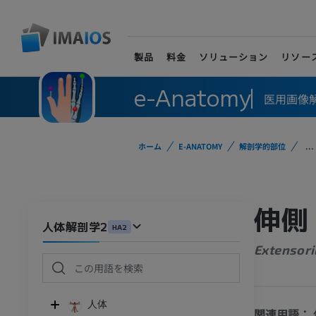
製品
料金
ソリューション
リソー
e-Anatomy
医用画像
ホーム
E-ANATOMY
解剖学的部位
...
伸側
人体解剖学2
HA2
Extensori
人体
関連用語：