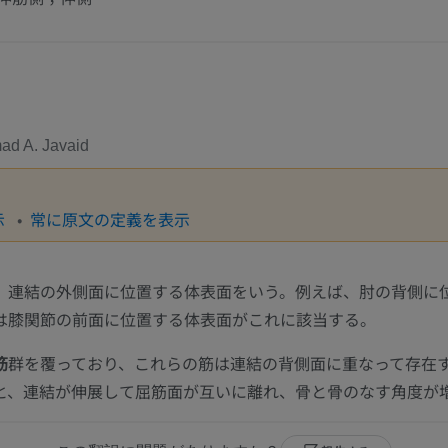
d A. Javaid
示
常に原文の定義を表示
、連結の外側面に位置する体表面をいう。例えば、肘の背側に
は膝関節の前面に位置する体表面がこれに該当する。
筋
群を覆っており、これらの筋は連結の背側面に重なって存在
と、連結が伸展して屈筋面が互いに離れ、骨と骨のなす角度が
上肢
下肢