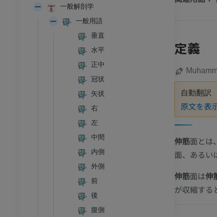
一般解剖学
一般用語
垂直
定義
水平
正中
Muhamma
冠状
自動翻訳
矢状
原文を表
右
左
中間
伸筋
面とは
内側
面、あるい
外側
伸筋
面は
伸
前
が収縮する
後
腹側
足首 - 足