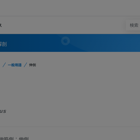
ス
解剖
一般用語
伸側
us
伸筋側；伸側