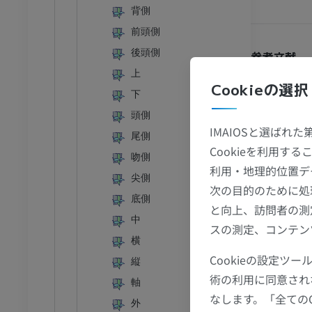
背側
I
足根MRI
前頭側
MRI
後頭側
参考文献
アム
プレミアム
上
Brannon, H.L
Cookieの選択
at URL:
下
http
CT関節造影
前足MRI
頭側
節造影
MRI
IMAIOSと選ばれ
尾側
アム
プレミアム
Cookieを利用
吻側
利用・地理的位置デ
尖側
RI
下肢MRI
次の目的のために処
底側
MRI
と向上、訪問者の測
中
アム
プレミアム
スの測定、コンテン
横
Cookieの設定
線
下肢X線
縦
術の利用に同意され
像
X線画像
軸
なします。「全ての
無料
外