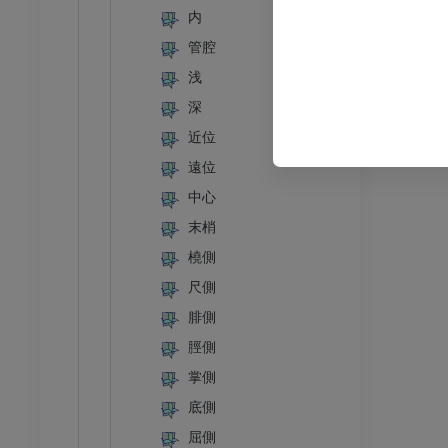
内
下肢
管腔
トレーション
イラストレーション
浅
アム
プレミアム
深
近位
足根および足部のCT
遠位
CT
中心
プレミアム
末梢
橈側
尺側
腓側
脛側
掌側
底側
屈側