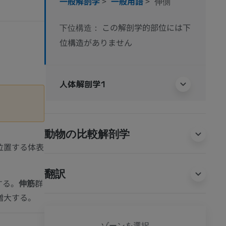
一般解剖学
>
一般用語
>
伸側
この解剖学的部位には下
下位構造：
位構造がありません
人体解剖学1
動物の比較解剖学
位置する体表
翻訳
する。
伸筋
群
増大する。
全身
ゾーンを選択