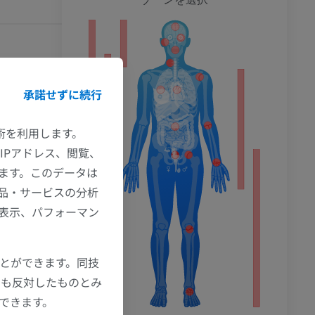
ション
alth
’. Available
承諾せずに続行
2023]
技術を利用します。
IPアドレス、閲覧、
ます。このデータは
品・サービスの分析
の表示、パフォーマン
ことができます。同技
にも反対したものとみ
もできます。