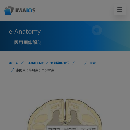
e-Anatomy
医用画像解剖
ホーム
E-ANATOMY
解剖学的部位
...
後索
束間束；半月束；コンマ束