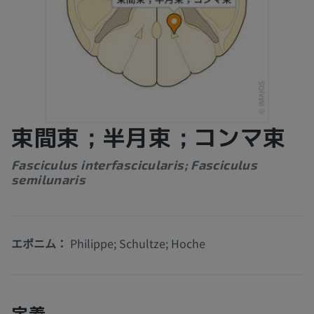
束間束；半月束；コンマ束
Fasciculus interfascicularis; Fasciculus
semilunaris
エポニム：
Philippe; Schultze; Hoche
定義