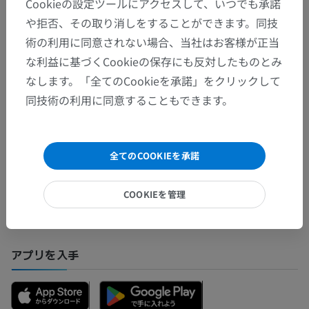
Cookieの設定ツールにアクセスして、いつでも承諾
や拒否、その取り消しをすることができます。同技
術の利用に同意されない場合、当社はお客様が正当
翻訳
な利益に基づくCookieの保存にも反対したものとみ
なします。「全てのCookieを承諾」をクリックして
同技術の利用に同意することもできます。
間違いを発見しましたか？
修正や翻訳、内容の改善の提案がありましたらどう
全てのCOOKIEを承諾
ぞお知らせください。
COOKIEを管理
問題を報告
アプリを入手