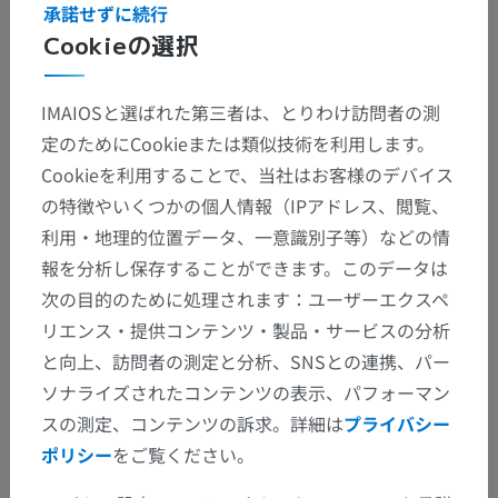
承諾せずに続行
Cookieの選択
IMAIOSと選ばれた第三者は、とりわけ訪問者の測
定のためにCookieまたは類似技術を利用します。
解剖学的階層
Cookieを利用することで、当社はお客様のデバイス
の特徴やいくつかの個人情報（IPアドレス、閲覧、
人体解剖学1
利用・地理的位置データ、一意識別子等）などの情
報を分析し保存することができます。このデータは
系統解剖
>
神経系
>
中枢神経系
>
脊髄
>
白質
>
次の目的のために処理されます：ユーザーエクスペ
後索
>
束間束；半月束；コンマ束
リエンス・提供コンテンツ・製品・サービスの分析
と向上、訪問者の測定と分析、SNSとの連携、パー
この解剖学的部位には下位構造がありま
下位構造：
ソナライズされたコンテンツの表示、パフォーマン
せん
スの測定、コンテンツの訴求。詳細は
プライバシー
ポリシー
をご覧ください。
人体神経解剖学