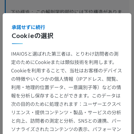
この解剖学的部位には下位構造がありま
下位構造：
せん
承諾せずに続行
Cookieの選択
人体神経解剖学
IMAIOSと選ばれた第三者は、とりわけ訪問者の測
定のためにCookieまたは類似技術を利用します。
Cookieを利用することで、当社はお客様のデバイス
翻訳
の特徴やいくつかの個人情報（IPアドレス、閲覧、
利用・地理的位置データ、一意識別子等）などの情
報を分析し保存することができます。このデータは
間違いを発見しましたか？
次の目的のために処理されます：ユーザーエクスペ
修正や翻訳、内容の改善の提案がありましたらどう
リエンス・提供コンテンツ・製品・サービスの分析
ぞお知らせください。
と向上、訪問者の測定と分析、SNSとの連携、パー
ソナライズされたコンテンツの表示、パフォーマン