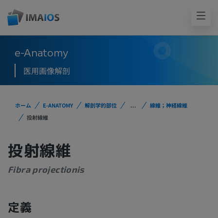
e-Anatomy
医用画像解剖
ホーム
E-ANATOMY
解剖学的部位
...
線維；神経線維
投射線維
投射線維
Fibra projectionis
定義