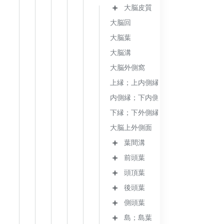
大脳皮質
大脳回
大脳葉
大脳溝
大脳外側窩
上縁；上内側縁
内側縁；下内側縁
下縁；下外側縁
大脳上外側面
葉間溝
前頭葉
頭頂葉
後頭葉
側頭葉
島；島葉