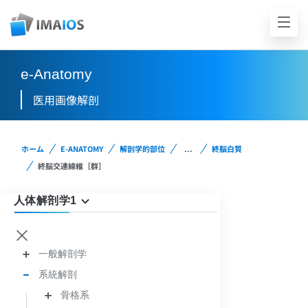
e-Anatomy
医用画像解剖
ホーム
E-ANATOMY
解剖学的部位
...
終脳白質
終脳交連線維［群］
人体解剖学1
一般解剖学
系統解剖
骨格系