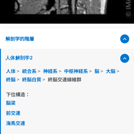
解剖学的階層
人体解剖学2
人体
>
統合系
>
神経系
>
中枢神経系
>
脳
>
大脳
>
終脳
>
終脳白質
>
終脳交連線維群
下位構造：
脳梁
前交連
海馬交連