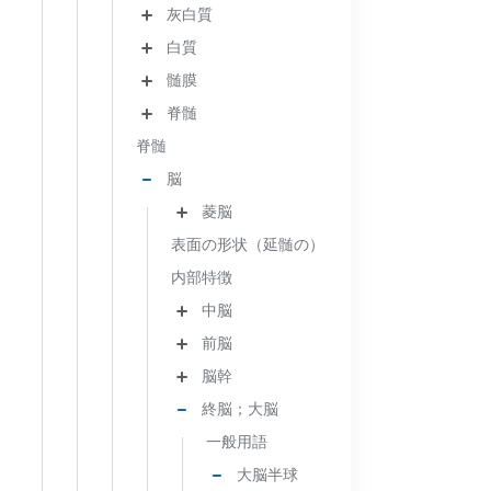
灰白質
白質
髄膜
脊髄
脊髄
脳
菱脳
表面の形状（延髄の）
内部特徴
中脳
前脳
脳幹
終脳；大脳
一般用語
大脳半球