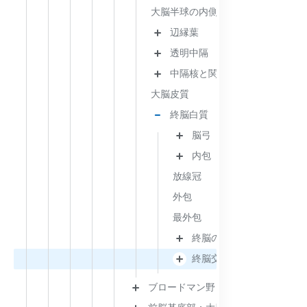
大脳半球の内側面と下面
辺縁葉
透明中隔
中隔核と関係構造
大脳皮質
終脳白質
脳弓
内包
放線冠
外包
最外包
終脳の連合線維
終脳交連線維［群］
ブロードマン野