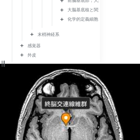
前脳基底部；大脳基底部
大脳基底核と関連構造
化学的定義細胞グループ
末梢神経系
感覚器
外皮