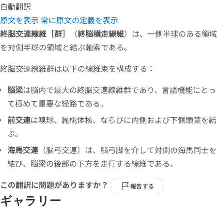
自動翻訳
原文を表示
常に原文の定義を表示
終脳交連線維［群］
（
終脳横走線維
）は、一側半球のある領域
を対側半球の領域と結ぶ軸索である。
終脳交連線維群は以下の線維束を構成する：
脳梁
は脳内で最大の終脳交連線維群であり、言語機能にとっ
て極めて重要な経路である。
前交連
は嗅球、扁桃体核、ならびに内側および下側頭葉を結
ぶ。
海馬交連
（脳弓交連）は、脳弓脚を介して対側の海馬同士を
結び、脳梁の後部の下方を走行する線維である。
この翻訳に問題がありますか？
報告する
ギャラリー