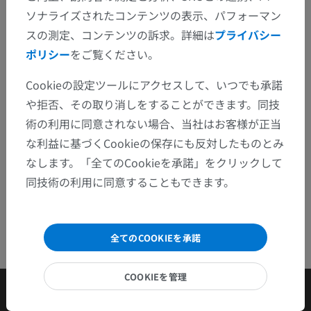
修正や翻訳、内容の改善の提案がありましたらどう
ソナライズされたコンテンツの表示、パフォーマン
ぞお知らせください。
スの測定、コンテンツの訴求。詳細は
プライバシー
ポリシー
をご覧ください。
問題を報告
Cookieの設定ツールにアクセスして、いつでも承諾
や拒否、その取り消しをすることができます。同技
アプリを入手
術の利用に同意されない場合、当社はお客様が正当
な利益に基づくCookieの保存にも反対したものとみ
なします。「全てのCookieを承諾」をクリックして
同技術の利用に同意することもできます。
全てのCOOKIEを承諾
COOKIEを管理