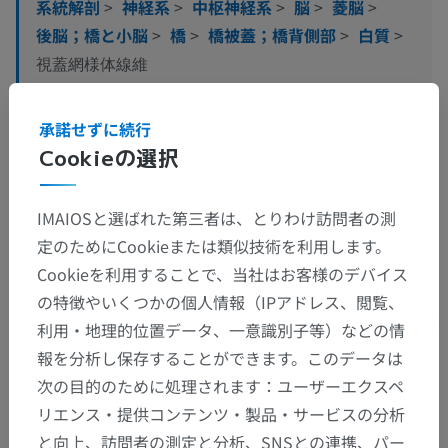
系統解剖
>
神経系
>
中枢神経系
>
脳
>
菱脳
>
後脳；橋と小脳
>
橋
>
橋被蓋；橋背側部
>
白質
>
視蓋網様体線維
この解剖学的部位には下位構造がありま
下位構造：
承諾せずに続行
せん
Cookieの選択
IMAIOSと選ばれた第三者は、とりわけ訪問者の測
人体神経解剖学
定のためにCookieまたは類似技術を利用します。
Cookieを利用することで、当社はお客様のデバイス
の特徴やいくつかの個人情報（IPアドレス、閲覧、
翻訳
利用・地理的位置データ、一意識別子等）などの情
報を分析し保存することができます。このデータは
次の目的のために処理されます：ユーザーエクスペ
間違いを発見しましたか？
リエンス・提供コンテンツ・製品・サービスの分析
と向上、訪問者の測定と分析、SNSとの連携、パー