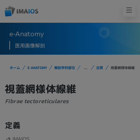
e-Anatomy
医用画像解剖
ホーム
E-ANATOMY
解剖学的部位
...
白質
視蓋網様体線維
視蓋網様体線維
Fibrae tectoreticulares
定義
IMAIOS