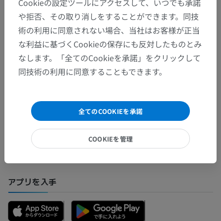
動物の比較解剖学
Cookieの設定ツールにアクセスして、いつでも承諾
や拒否、その取り消しをすることができます。同技
術の利用に同意されない場合、当社はお客様が正当
翻訳
な利益に基づくCookieの保存にも反対したものとみ
なします。「全てのCookieを承諾」をクリックして
同技術の利用に同意することもできます。
間違いを発見しましたか？
修正や翻訳、内容の改善の提案がありましたらどう
全てのCOOKIEを承諾
ぞお知らせください。
COOKIEを管理
問題を報告
アプリを入手