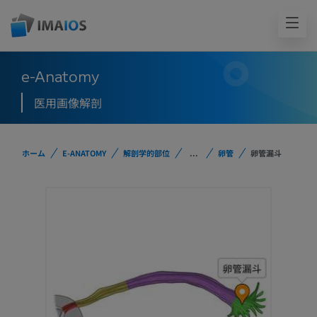
e-Anatomy
医用画像解剖
ホーム
E-ANATOMY
解剖学的部位
...
卵管
卵管漏斗