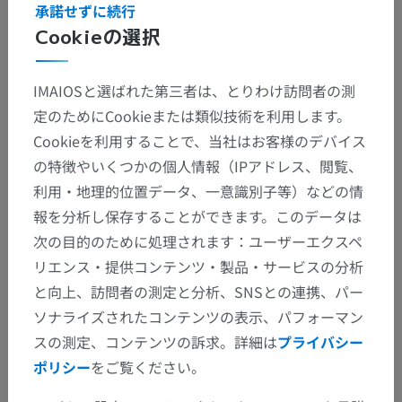
承諾せずに続行
Cookieの選択
解剖学的階層
IMAIOSと選ばれた第三者は、とりわけ訪問者の測
人体解剖学2
定のためにCookieまたは類似技術を利用します。
Cookieを利用することで、当社はお客様のデバイス
人体
>
内臓系
>
生殖器系
>
女性生殖器
>
の特徴やいくつかの個人情報（IPアドレス、閲覧、
女性の内生殖器
>
卵管
>
卵管漏斗
利用・地理的位置データ、一意識別子等）などの情
報を分析し保存することができます。このデータは
下位構造：
次の目的のために処理されます：ユーザーエクスペ
卵管采
リエンス・提供コンテンツ・製品・サービスの分析
と向上、訪問者の測定と分析、SNSとの連携、パー
ソナライズされたコンテンツの表示、パフォーマン
人体解剖学1
スの測定、コンテンツの訴求。詳細は
プライバシー
ポリシー
をご覧ください。