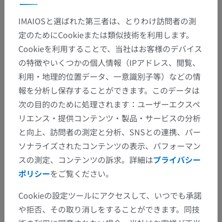
解剖学的階層
IMAIOSと選ばれた第三者は、とりわけ訪問者の測
定のためにCookieまたは類似技術を利用します。
人体解剖学2
Cookieを利用することで、当社はお客様のデバイス
の特徴やいくつかの個人情報（IPアドレス、閲覧、
人体
>
統合系
>
神経系
>
中枢神経系
>
髄膜
>
利用・地理的位置データ、一意識別子等）などの情
柔膜
>
軟膜
>
脊髄軟膜
>
輝線
報を分析し保存することができます。このデータは
次の目的のために処理されます：ユーザーエクスペ
この解剖学的部位には下位構造がありま
下位構造：
リエンス・提供コンテンツ・製品・サービスの分析
せん
と向上、訪問者の測定と分析、SNSとの連携、パー
ソナライズされたコンテンツの表示、パフォーマン
人体神経解剖学
スの測定、コンテンツの訴求。詳細は
プライバシー
ポリシー
をご覧ください。
Cookieの設定ツールにアクセスして、いつでも承諾
翻訳
や拒否、その取り消しをすることができます。同技