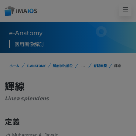
e-Anatomy
医用画像解剖
ホーム
E-ANATOMY
解剖学的部位
...
脊髄軟膜
輝線
輝線
Linea splendens
定義
Muhammad A. Javaid