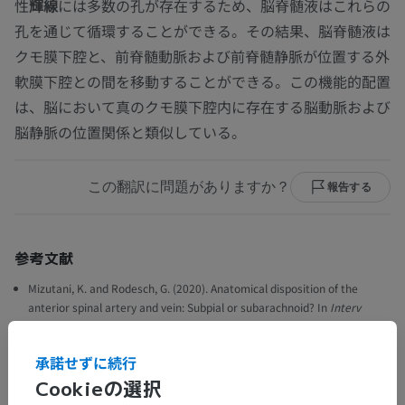
性
輝線
には多数の孔が存在するため、脳脊髄液はこれらの
孔を通じて循環することができる。その結果、脳脊髄液は
クモ膜下腔と、前脊髄動脈および前脊髄静脈が位置する外
軟膜下腔との間を移動することができる。この機能的配置
は、脳において真のクモ膜下腔内に存在する脳動脈および
脳静脈の位置関係と類似している。
この翻訳に問題がありますか？
報告する
参考文献
Mizutani, K. and Rodesch, G. (2020). Anatomical disposition of the
anterior spinal artery and vein: Subpial or subarachnoid? In
Interv
Neuroradiol.
26(6):706-707 & Fig 1.
承諾せずに続行
Cookieの選択