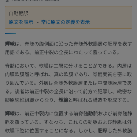
自動翻訳
原文を表示
常に原文の定義を表示
輝線
は、脊髄の腹側面に沿った脊髄外軟膜層の肥厚を表す
用語である。前正中裂の全長にわたって覆っている。
脊髄において、軟膜は二層に分けることができる。内層は
内膜軟膜層と呼ばれ、真の軟膜であり、脊髄実質を密に取
り囲んでいる。外層は脊髄外軟膜層または中間髄膜層であ
る。後者は前正中裂の全長に沿って前方で肥厚し、緻密な
膠原線維組織からなり、
輝線
と呼ばれる構造を形成する。
輝線
は、前正中裂内に位置する前脊髄動脈および前脊髄静
脈を覆っている。すなわち、これらの動脈および静脈は外
軟膜下腔に位置することになる。しかし、肥厚した外軟膜