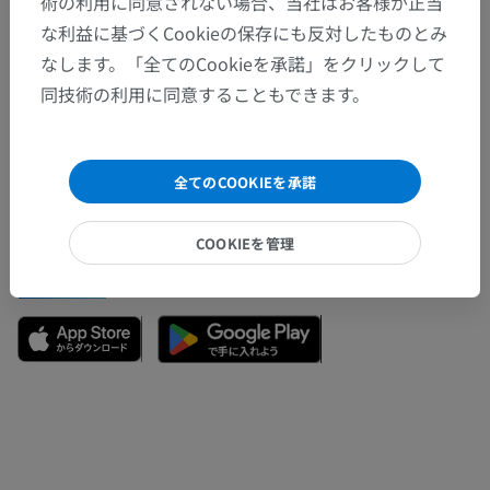
術の利用に同意されない場合、当社はお客様が正当
な利益に基づくCookieの保存にも反対したものとみ
なします。「全てのCookieを承諾」をクリックして
間違いを発見しましたか？
同技術の利用に同意することもできます。
修正や翻訳、内容の改善の提案がありましたらどう
ぞお知らせください。
全てのCOOKIEを承諾
問題を報告
COOKIEを管理
アプリを入手