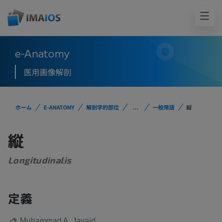
e-Anatomy
医用画像解剖
ホーム
E-ANATOMY
解剖学的部位
...
一般用語
縦
縦
Longitudinalis
定義
Muhammad A. Javaid