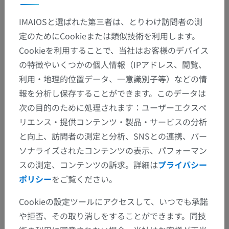
人体解剖学2
IMAIOSと選ばれた第三者は、とりわけ訪問者の測
定のためにCookieまたは類似技術を利用します。
一般解剖学
>
一般用語
>
縦
Cookieを利用することで、当社はお客様のデバイス
の特徴やいくつかの個人情報（IPアドレス、閲覧、
この解剖学的部位には下位構造がありま
下位構造：
利用・地理的位置データ、一意識別子等）などの情
せん
報を分析し保存することができます。このデータは
次の目的のために処理されます：ユーザーエクスペ
リエンス・提供コンテンツ・製品・サービスの分析
人体解剖学1
と向上、訪問者の測定と分析、SNSとの連携、パー
ソナライズされたコンテンツの表示、パフォーマン
スの測定、コンテンツの訴求。詳細は
プライバシー
動物の比較解剖学
ポリシー
をご覧ください。
Cookieの設定ツールにアクセスして、いつでも承諾
翻訳
や拒否、その取り消しをすることができます。同技