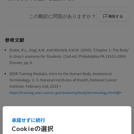
この翻訳に問題がありますか？
報告する
参考文献
Drake, R.L., Vogl, A.W. and Mitchell, A.W.M. (2009). ‘Chapter 1: The Body’
in
Gray’s anatomy for Students.
(2nd ed.) Philadelphia PA 19103-2899:
Elsevier, pp. 6.
SEER Training Modules, Intro to the Human Body, Anatomical
Terminology. U. S. National Institutes of Health, National Cancer
Institute. February 2nd, 2023 <
>
https://training.seer.cancer.gov/anatomy/body/terminology.html
承諾せずに続行
解剖学的階層
Cookieの選択