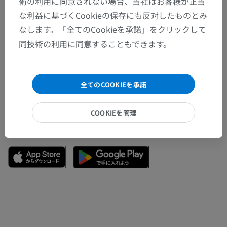
術の利用に同意されない場合、当社はお客様が正当
な利益に基づくCookieの保存にも反対したものとみ
なします。「全てのCookieを承諾」をクリックして
間違いを発見しましたか？
同技術の利用に同意することもできます。
修正や翻訳、内容の改善の提案がありましたらどう
ぞお知らせください。
全てのCOOKIEを承諾
問題を報告
COOKIEを管理
アプリを入手