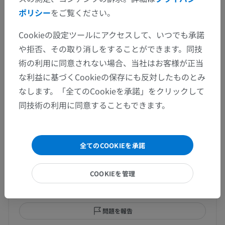
ポリシー
をご覧ください。
回旋筋腱板
Cookieの設定ツールにアクセスして、いつでも承諾
や拒否、その取り消しをすることができます。同技
人体解剖学1
術の利用に同意されない場合、当社はお客様が正当
な利益に基づくCookieの保存にも反対したものとみ
なします。「全てのCookieを承諾」をクリックして
同技術の利用に同意することもできます。
翻訳
全てのCOOKIEを承諾
間違いを発見しましたか？
修正や翻訳、内容の改善の提案がありましたらどう
COOKIEを管理
ぞお知らせください。
問題を報告