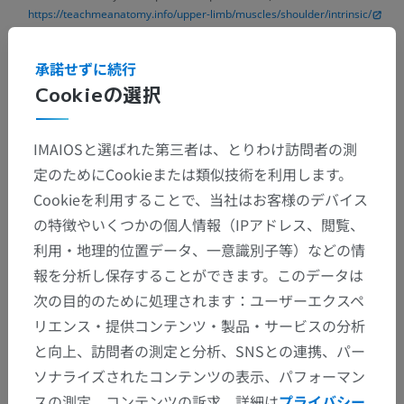
https://teachmeanatomy.info/upper-limb/muscles/shoulder/intrinsic/
承諾せずに続行
Cookieの選択
解剖学的階層
IMAIOSと選ばれた第三者は、とりわけ訪問者の測
人体解剖学2
定のためにCookieまたは類似技術を利用します。
Cookieを利用することで、当社はお客様のデバイス
人体
>
筋骨格系
>
筋系
>
上肢の筋系
>
の特徴やいくつかの個人情報（IPアドレス、閲覧、
上肢の筋
>
肩甲上腕筋
>
回旋腱板筋
利用・地理的位置データ、一意識別子等）などの情
報を分析し保存することができます。このデータは
下位構造：
次の目的のために処理されます：ユーザーエクスペ
棘上筋
リエンス・提供コンテンツ・製品・サービスの分析
棘下筋
と向上、訪問者の測定と分析、SNSとの連携、パー
小円筋
ソナライズされたコンテンツの表示、パフォーマン
スの測定、コンテンツの訴求。詳細は
プライバシー
肩甲下筋