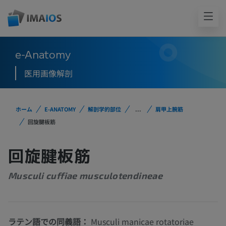
e-Anatomy
医用画像解剖
ホーム
E-ANATOMY
解剖学的部位
...
肩甲上腕筋
回旋腱板筋
回旋腱板筋
Musculi cuffiae musculotendineae
ラテン語での同義語：
Musculi manicae rotatoriae