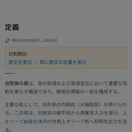
定義
Muhammad A. Javaid
自動翻訳
原文を表示
常に原文の定義を表示
台形体の核
は、音の処理および音源定位において重要な役
割を果たす構造であり、聴覚伝導路の一部を構成する。
主要な核として、台形体の内側核（大細胞部）が挙げられ
る。この核は、対側耳の蝸牛核から興奮性入力を受け、
上
内の外側上オリーブ核へ抑制性出力を送
オリーブ核複合体
る。