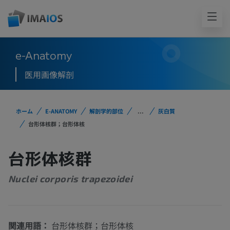
e-Anatomy
医用画像解剖
ホーム
E-ANATOMY
解剖学的部位
...
灰白質
台形体核群；台形体核
台形体核群
Nuclei corporis trapezoidei
関連用語：
台形体核群；台形体核