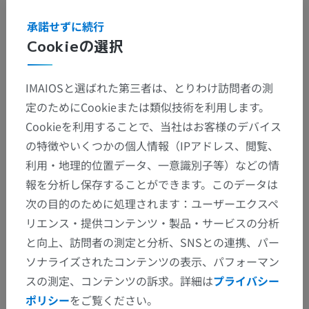
承諾せずに続行
Cookieの選択
解剖学的階層
IMAIOSと選ばれた第三者は、とりわけ訪問者の測
定のためにCookieまたは類似技術を利用します。
人体解剖学2
Cookieを利用することで、当社はお客様のデバイス
の特徴やいくつかの個人情報（IPアドレス、閲覧、
人体解剖学1
利用・地理的位置データ、一意識別子等）などの情
系統解剖
>
神経系
>
中枢神経系
>
脳
>
菱脳
>
報を分析し保存することができます。このデータは
後脳；橋と小脳
>
橋
>
橋被蓋；橋背側部
>
次の目的のために処理されます：ユーザーエクスペ
灰白質
>
台形体核群；台形体核
リエンス・提供コンテンツ・製品・サービスの分析
と向上、訪問者の測定と分析、SNSとの連携、パー
下位構造：
ソナライズされたコンテンツの表示、パフォーマン
台形体前核；台形体腹側核
スの測定、コンテンツの訴求。詳細は
プライバシー
台形体外側核
ポリシー
をご覧ください。