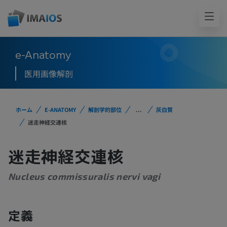
e-Anatomy
医用画像解剖
ホーム
E-ANATOMY
解剖学的部位
...
灰白質
迷走神経交連核
迷走神経交連核
Nucleus commissuralis nervi vagi
定義