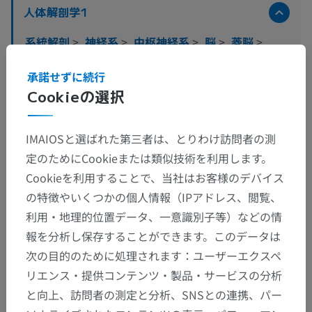
人体解剖学1
系統解剖
>
神経系
>
中枢神経系
>
脳
>
菱脳
>
髄脳；延髄；球
>
灰白質
>
迷走神経交連核
承諾せずに続行
Cookieの選択
この解剖学的部位には下位構造がありま
下位構造：
せん
IMAIOSと選ばれた第三者は、とりわけ訪問者の測
定のためにCookieまたは類似技術を利用します。
Cookieを利用することで、当社はお客様のデバイス
翻訳
の特徴やいくつかの個人情報（IPアドレス、閲覧、
利用・地理的位置データ、一意識別子等）などの情
報を分析し保存することができます。このデータは
次の目的のために処理されます：ユーザーエクスペ
間違いを発見しましたか？
リエンス・提供コンテンツ・製品・サービスの分析
修正や翻訳、内容の改善の提案がありましたらどう
と向上、訪問者の測定と分析、SNSとの連携、パー
ぞお知らせください。