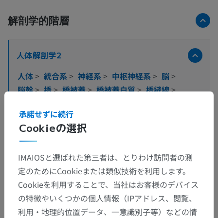
解剖学的階層
人体解剖学2
人体
>
統合系
>
神経系
>
中枢神経系
>
脳
>
脳幹
>
橋
>
橋被蓋
>
橋被蓋白質
>
橋縫線
>
橋縫線核
>
正中縫線核
承諾せずに続行
Cookieの選択
この解剖学的部位には下位構造がありま
下位構造：
せん
IMAIOSと選ばれた第三者は、とりわけ訪問者の測
定のためにCookieまたは類似技術を利用します。
人体解剖学1
Cookieを利用することで、当社はお客様のデバイス
の特徴やいくつかの個人情報（IPアドレス、閲覧、
人体神経解剖学
利用・地理的位置データ、一意識別子等）などの情