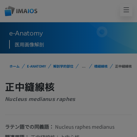
e-Anatomy
医用画像解剖
ホーム
E-ANATOMY
解剖学的部位
...
橋縫線核
正中縫線核
正中縫線核
Nucleus medianus raphes
ラテン語での同義語：
Nucleus raphes medianus