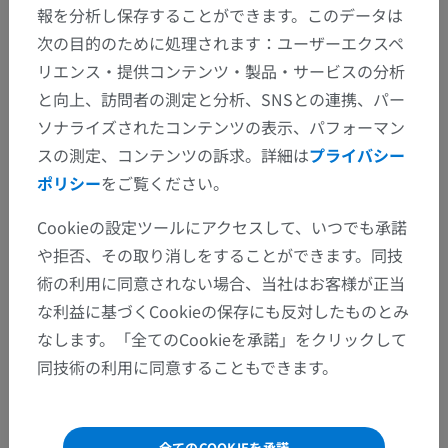
報を分析し保存することができます。このデータは
次の目的のために処理されます：ユーザーエクスペ
リエンス・提供コンテンツ・製品・サービスの分析
翻訳
と向上、訪問者の測定と分析、SNSとの連携、パー
ソナライズされたコンテンツの表示、パフォーマン
スの測定、コンテンツの訴求。詳細は
プライバシー
間違いを発見しましたか？
ポリシー
をご覧ください。
修正や翻訳、内容の改善の提案がありましたらどう
Cookieの設定ツールにアクセスして、いつでも承諾
ぞお知らせください。
や拒否、その取り消しをすることができます。同技
術の利用に同意されない場合、当社はお客様が正当
問題を報告
な利益に基づくCookieの保存にも反対したものとみ
なします。「全てのCookieを承諾」をクリックして
アプリを入手
同技術の利用に同意することもできます。
全てのCOOKIEを承諾