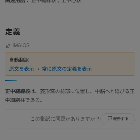
関連用語：
正中縫線核；上中心核
定義
IMAIOS
自動翻訳
原文を表示
常に原文の定義を表示
正中縫線核
は、菱形窩の前部に位置し、中脳へと延びる正
中細胞柱である。
この翻訳に問題がありますか？
報告する