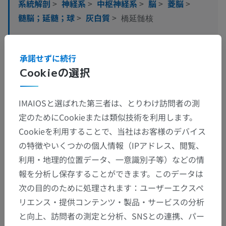
系統解剖
>
神経系
>
中枢神経系
>
脳
>
菱脳
>
髄脳；延髄；球
>
灰白質
>
橋延髄核
この解剖学的部位には下位構造がありま
下位構造：
承諾せずに続行
せん
Cookieの選択
人体神経解剖学
IMAIOSと選ばれた第三者は、とりわけ訪問者の測
定のためにCookieまたは類似技術を利用します。
Cookieを利用することで、当社はお客様のデバイス
翻訳
の特徴やいくつかの個人情報（IPアドレス、閲覧、
利用・地理的位置データ、一意識別子等）などの情
報を分析し保存することができます。このデータは
次の目的のために処理されます：ユーザーエクスペ
間違いを発見しましたか？
リエンス・提供コンテンツ・製品・サービスの分析
修正や翻訳、内容の改善の提案がありましたらどう
と向上、訪問者の測定と分析、SNSとの連携、パー