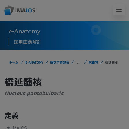
e-Anatomy
医用画像解剖
ホーム
E-ANATOMY
解剖学的部位
...
灰白質
橋延髄核
橋延髄核
Nucleus pontobulbaris
定義
IMAIOS