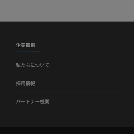
Visible Human Project
下肢CTA
写真
CT
プレミアム
プレミアム
下腿（動脈・
企業情報
CT
無料
私たちについて
下肢動脈造影
血管造影
採用情報
無料
パートナー機関