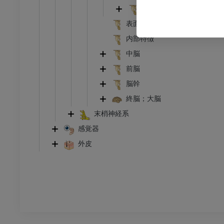
下肢
第四脳室
トレーション
イラストレーション
表面の形状（延髄の）
アム
プレミアム
内部特徴
中脳
足根および足部のCT
前脳
CT
脳幹
プレミアム
終脳；大脳
末梢神経系
感覚器
外皮