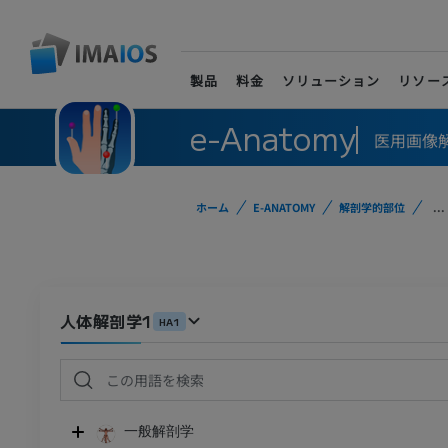
製品
料金
ソリューション
リソー
e-Anatomy
医用画像
ホーム
E-ANATOMY
解剖学的部位
...
人体解剖学1
HA1
一般解剖学