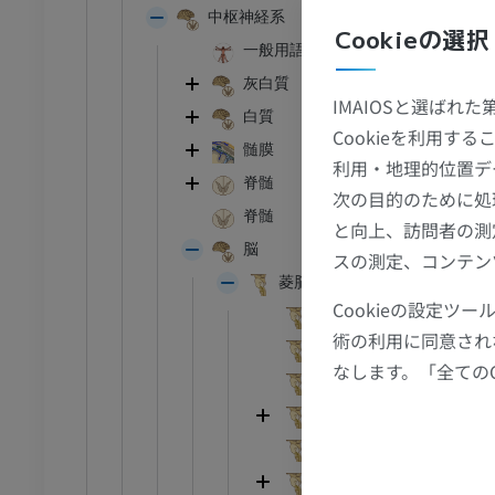
中枢神経系
I
足根MRI
Cookieの選択
MRI
一般用語
灰白質
アム
プレミアム
IMAIOSと選ばれ
白質
Cookieを利用
CT関節造影
前足MRI
髄膜
利用・地理的位置デ
節造影
MRI
脊髄
次の目的のために処
アム
プレミアム
脊髄
と向上、訪問者の測
脳
スの測定、コンテン
RI
下肢MRI
菱脳
MRI
Cookieの設定
表面の特徴
アム
プレミアム
術の利用に同意され
内部の特徴
なします。「全ての
髄脳；延髄；球
線
下肢X線
後脳；橋と小脳
像
X線画像
内側毛帯
無料
脊髄毛帯；前外側路；前