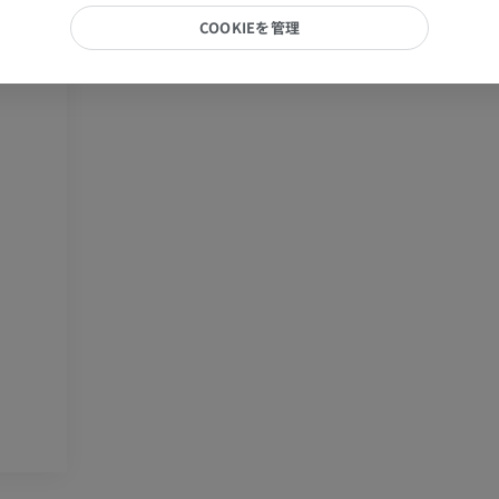
手部MRI
膝 MRI
COOKIEを管理
MRI
MRI
プレミアム
プレミアム
上肢X線
膝関節CT関
X線画像
CT関節造影
プレミアム
プレミアム
上肢
足関節・後足
イラストレーション
MRI
プレミアム
プレミアム
上肢動脈造影
前足MRI
血管造影
MRI
無料
プレミアム