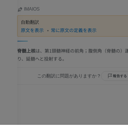
IMAIOS
自動翻訳
原文を表示
常に原文の定義を表示
脊髄上核
は、第1頸髄神経の前角；腹側角（脊髄の）
り、延髄へと投射する。
この翻訳に問題がありますか？
報告する
上肢
下肢