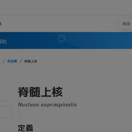
ス
解剖
灰白質
脊髄上核
脊髄上核
Nucleus supraspinalis
定義