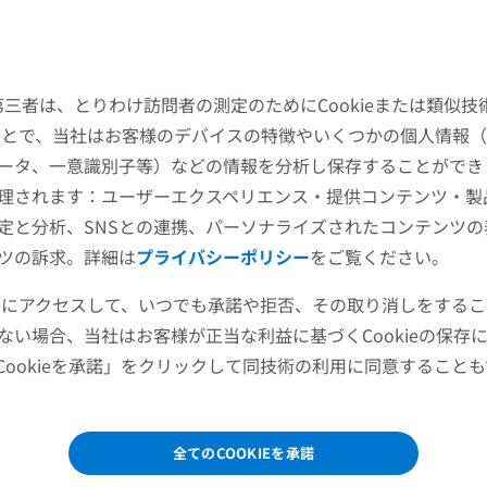
上肢MRI
下肢
MRI
イラストレー
プレミアム
プレミアム
た第三者は、とりわけ訪問者の測定のためにCookieまたは類似
することで、当社はお客様のデバイスの特徴やいくつかの個人情報（
肩関節MRI
下肢X線
ータ、一意識別子等）などの情報を分析し保存することができ
MRI
X線画像
理されます：ユーザーエクスペリエンス・提供コンテンツ・製
プレミアム
無料
定と分析、SNSとの連携、パーソナライズされたコンテンツ
ツの訴求。詳細は
プライバシーポリシー
をご覧ください。
手関節MRI
下肢MRI
MRI
MRI
ツールにアクセスして、いつでも承諾や拒否、その取り消しをする
プレミアム
プレミアム
ない場合、当社はお客様が正当な利益に基づくCookieの保存
Cookieを承諾」をクリックして同技術の利用に同意すること
肘関節MRI
股関節MRI
MRI
MRI
プレミアム
プレミアム
全てのCOOKIEを承諾
外側系