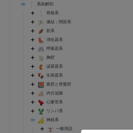
系統解剖
骨格系
連結；関節系
筋系
消化器系
呼吸器系
胸腔
泌尿器系
生殖器系
腹腔と骨盤腔
内分泌腺
心脈管系
リンパ系
神経系
足首 - 足
一般用語