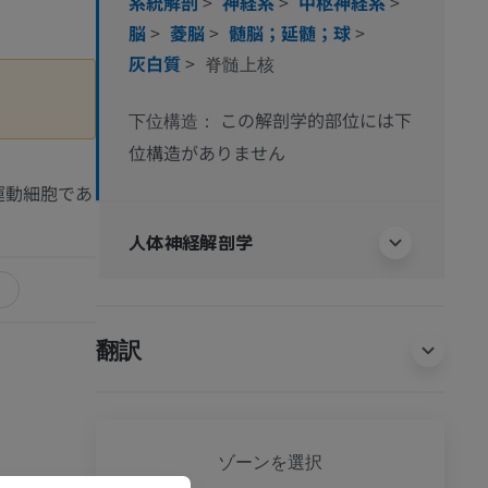
系統解剖
>
神経系
>
中枢神経系
>
脳
>
菱脳
>
髄脳；延髄；球
>
灰白質
>
脊髄上核
この解剖学的部位には下
下位構造：
位構造がありません
運動細胞であ
人体神経解剖学
翻訳
全身
ゾーンを選択