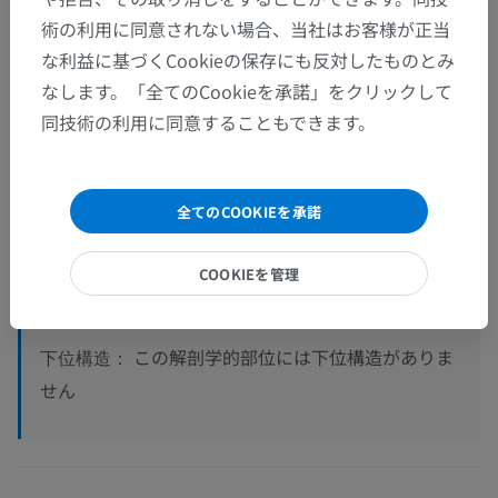
術の利用に同意されない場合、当社はお客様が正当
な利益に基づくCookieの保存にも反対したものとみ
なします。「全てのCookieを承諾」をクリックして
同技術の利用に同意することもできます。
解剖学的階層
全てのCOOKIEを承諾
人体解剖学1
系統解剖
>
骨格系
>
上肢骨
>
自由上肢
>
COOKIEを管理
手の骨
>
中手骨 [IV]
この解剖学的部位には下位構造がありま
下位構造：
せん