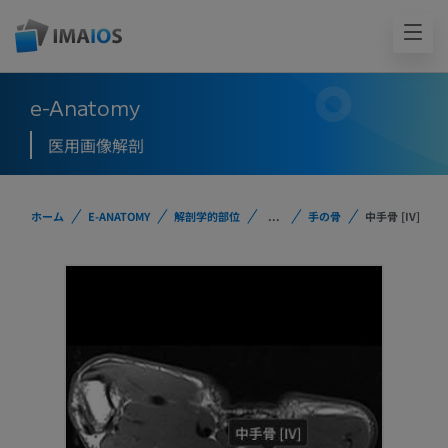
e-Anatomy
医用画像解剖
ホーム
E-ANATOMY
解剖学的部位
...
手の骨
中手骨 [IV]