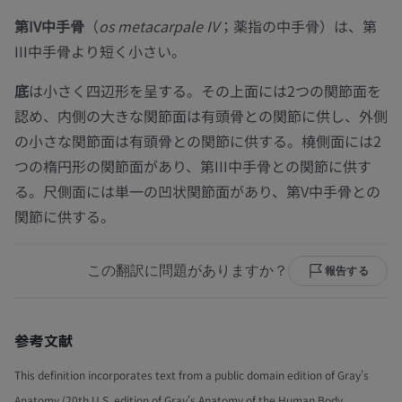
第IV中手骨
（
os metacarpale IV
；薬指の中手骨）は、第
III中手骨より短く小さい。
底
は小さく四辺形を呈する。その上面には2つの関節面を
認め、内側の大きな関節面は有頭骨との関節に供し、外側
の小さな関節面は有頭骨との関節に供する。橈側面には2
つの楕円形の関節面があり、第III中手骨との関節に供す
る。尺側面には単一の凹状関節面があり、第V中手骨との
関節に供する。
この翻訳に問題がありますか？
報告する
参考文献
This definition incorporates text from a public domain edition of Gray's
Anatomy (20th U.S. edition of Gray's Anatomy of the Human Body,