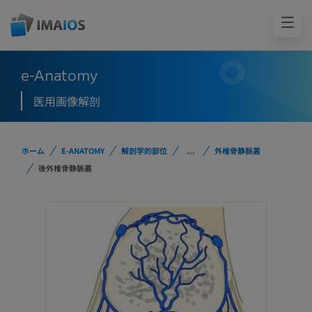
e-Anatomy
医用画像解剖
ホーム
E-ANATOMY
解剖学的部位
...
外椎骨静脈叢
後外椎骨静脈叢