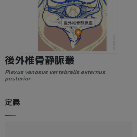
後外椎骨静脈叢
Plexus venosus vertebralis externus
posterior
定義