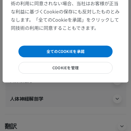
術の利用に同意されない場合、当社はお客様が正当
な利益に基づくCookieの保存にも反対したものとみ
人体解剖学2
なします。「全てのCookieを承諾」をクリックして
人体
>
統合系
>
心脈管系
>
体静脈
>
同技術の利用に同意することもできます。
脊柱の静脈
>
外椎骨静脈叢
>
後外椎骨静脈叢
この解剖学的部位には下位構造がありま
下位構造：
全てのCOOKIEを承諾
せん
COOKIEを管理
人体解剖学1
人体神経解剖学
翻訳