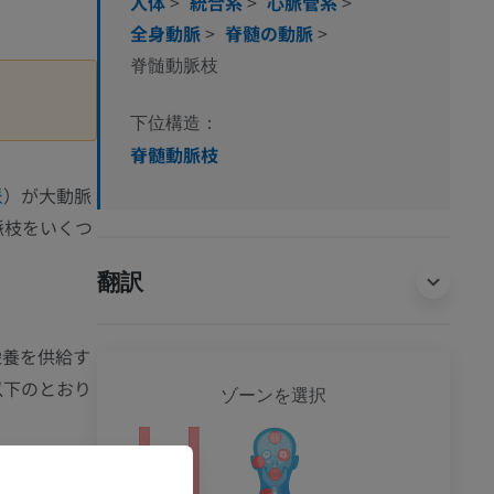
人体
>
統合系
>
心脈管系
>
全身動脈
>
脊髄の動脈
>
脊髄動脈枝
下位構造：
脊髄動脈枝
）が大動脈
脈
脈枝をいくつ
翻訳
栄養を供給す
以下のとおり
全身
ゾーンを選択
ション