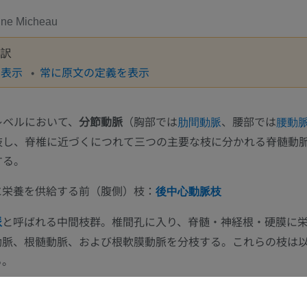
ine Micheau
翻訳
を表示
常に原文の定義を表示
レベルにおいて、
分節動脈
（胸部では
、腰部では
肋間動脈
腰動
岐し、脊椎に近づくにつれて三つの主要な枝に分かれる脊髄動
する。
に栄養を供給する前（腹側）枝：
後中心動脈枝
と呼ばれる中間枝群。椎間孔に入り、脊髄・神経根・硬膜に
脈
動脈、根髄動脈、および根軟膜動脈を分枝する。これらの枝は
上肢
下肢
る。
上肢MRI
下肢
根動脈
MRI
イラストレー