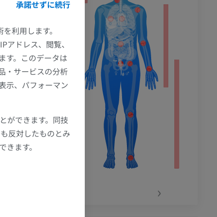
承諾せずに続行
技術を利用します。
IPアドレス、閲覧、
椎弓根・椎弓
ます。このデータは
品・サービスの分析
の表示、パフォーマン
ことができます。同技
にも反対したものとみ
もできます。
‹
›