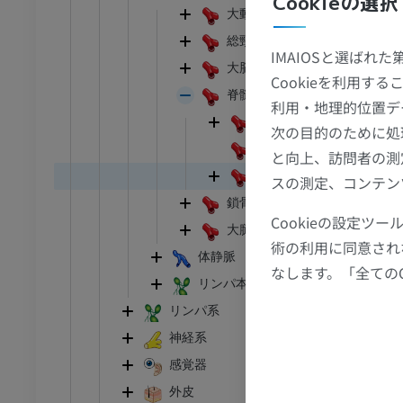
Cookieの選択
アム
プレミアム
大動脈
後
総頸動脈
IMAIOSと選ばれ
髄
CT関節造影
前足MRI
大脳動脈輪
Cookieを利用
節造影
MRI
脊髄の動脈
後（
利用・地理的位置デ
アム
プレミアム
前脊髄動脈
板・
次の目的のために処
後脊髄動脈
と向上、訪問者の測
RI
下肢MRI
脊髄動脈枝
スの測定、コンテン
MRI
鎖骨下動脈
アム
プレミアム
Cookieの設定
大腿動脈
術の利用に同意され
体静脈
線
下肢X線
なします。「全ての
像
X線画像
リンパ本幹とリンパ管
リンパ系
無料
神経系
下肢
感覚器
トレーション
イラストレーション
外皮