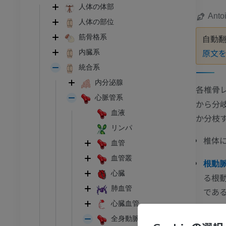
人体の体部
Anto
人体の部位
筋骨格系
自動
原文
内臓系
統合系
内分泌腺
各椎骨
心脈管系
から分
血液
か分枝
リンパ
椎体
血管
血管叢
根動
心臓
る根
足首 - 足
肺血管
であ
I
足根MRI
心臓血管
前
MRI
全身動脈