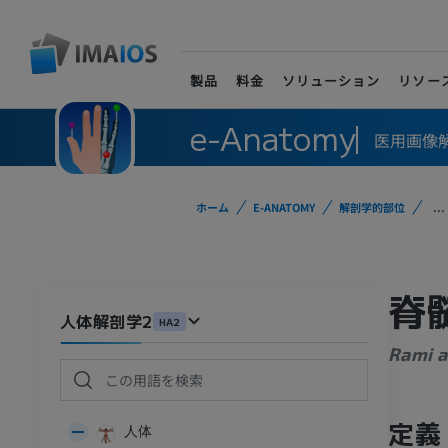
製品
料金
ソリューション
リソー
e-Anatomy
医用画像
ホーム
E-ANATOMY
解剖学的部位
...
脊
人体解剖学2
HA2
Rami a
定義
人体