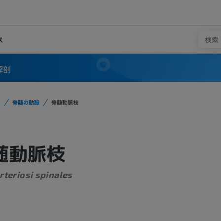
ス
解剖
脊髄の動脈
脊髄動脈枝
髄動脈枝
rteriosi spinales