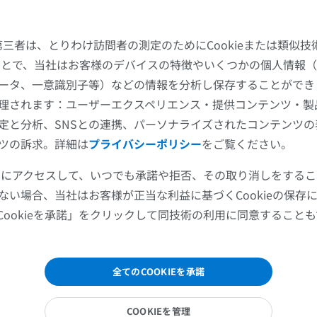
プレミアム
プレミアム
根動脈
た第三者は、とりわけ訪問者の測定のためにCookieまたは類似
節動脈
肩関節MRI
下肢X線
することで、当社はお客様のデバイスの特徴やいくつかの個人情報（
MRI
X線画像
背側）枝である
。後方へと走行し、後方椎骨要素（
前層動脈枝
ータ、一意識別子等）などの情報を分析し保存することができ
プレミアム
無料
棘突起・椎間関節）および傍脊柱筋群に栄養を供給する。
理されます：ユーザーエクスペリエンス・提供コンテンツ・製
定と分析、SNSとの連携、パーソナライズされたコンテンツ
手関節MRI
下肢MRI
ツの訴求。詳細は
プライバシーポリシー
をご覧ください。
この翻訳に問題がありますか？
MRI
MRI
報告する
プレミアム
プレミアム
ツールにアクセスして、いつでも承諾や拒否、その取り消しをする
ない場合、当社はお客様が正当な利益に基づくCookieの保存
肘関節MRI
股関節MRI
Cookieを承諾」をクリックして同技術の利用に同意すること
MRI
MRI
プレミアム
プレミアム
全てのCOOKIEを承諾
手部MRI
膝 MRI
MRI
MRI
COOKIEを管理