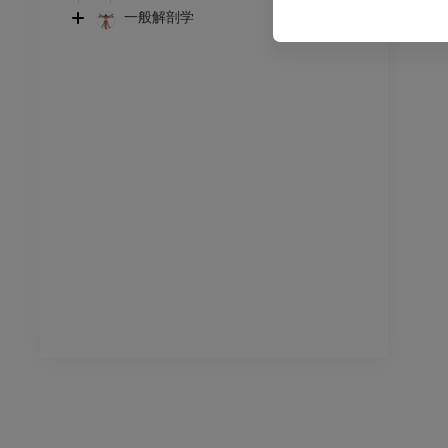
アム
プレミアム
一般解剖学
足根および足部のCT
CT
プレミアム