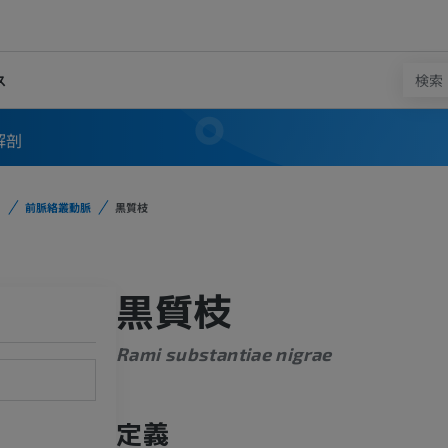
ス
解剖
前脈絡叢動脈
黒質枝
黒質枝
Rami substantiae nigrae
定義