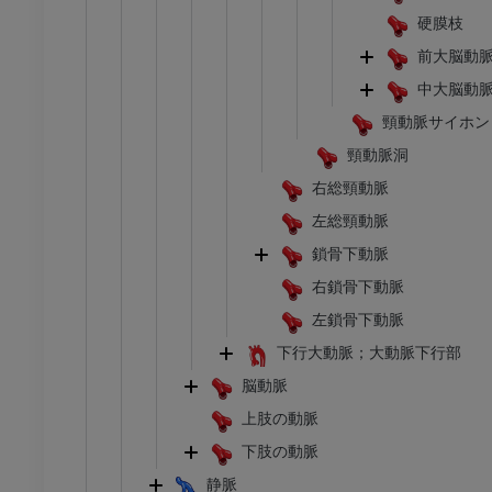
硬膜枝
前大脳動
中大脳動
頸動脈サイホン
頸動脈洞
右総頸動脈
左総頸動脈
鎖骨下動脈
右鎖骨下動脈
左鎖骨下動脈
下行大動脈；大動脈下行部
脳動脈
上肢の動脈
下肢の動脈
静脈