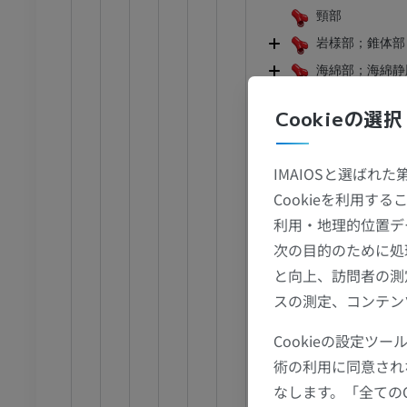
頸部
下肢
岩様部；錐体部
トレーション
イラストレーション
海綿部；海綿静
アム
プレミアム
大脳部
Cookieの選択
眼動脈
足根および足部のCT
上下垂体
CT
IMAIOSと選ばれ
後交通動
プレミアム
Cookieを利用
前脈絡叢
利用・地理的位置デ
側脳
次の目的のために処
第三
と向上、訪問者の測
前有
スの測定、コンテン
視交
Cookieの設定
視索
術の利用に同意され
外側
なします。「全ての
内包