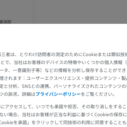
手部MRI
膝 MRI
MRI
MRI
脈洞部
プレミアム
プレミアム
上肢X線
膝関節CT関
動脈
X線画像
CT関節造影
た第三者は、とりわけ訪問者の測定のためにCookieまたは類似
脈
プレミアム
プレミアム
することで、当社はお客様のデバイスの特徴やいくつかの個人情報（
動脈
ータ、一意識別子等）などの情報を分析し保存することができ
室脈絡叢枝
上肢
足関節・後足
理されます：ユーザーエクスペリエンス・提供コンテンツ・製
脳室脈絡叢枝
イラストレーション
MRI
定と分析、SNSとの連携、パーソナライズされたコンテンツ
孔質枝
プレミアム
プレミアム
ツの訴求。詳細は
プライバシーポリシー
をご覧ください。
叉枝
ツールにアクセスして、いつでも承諾や拒否、その取り消しをする
上肢動脈造影
前足MRI
枝
ない場合、当社はお客様が正当な利益に基づくCookieの保存
血管造影
MRI
膝状体枝
Cookieを承諾」をクリックして同技術の利用に同意すること
無料
プレミアム
枝