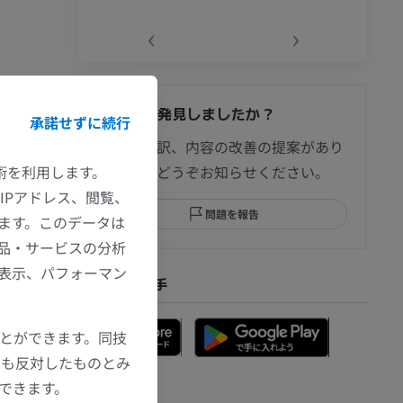
‹
›
間違いを発見しましたか？
承諾せずに続行
節造影
修正や翻訳、内容の改善の提案があり
技術を利用します。
ましたらどうぞお知らせください。
IPアドレス、閲覧、
問題を報告
ます。このデータは
部MRI
品・サービスの分析
の表示、パフォーマン
アプリを入手
ことができます。同技
にも反対したものとみ
もできます。