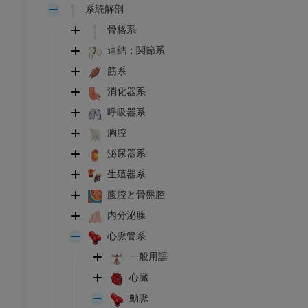
系統解剖
骨格系
連結；関節系
筋系
消化器系
呼吸器系
胸腔
泌尿器系
生殖器系
腹腔と骨盤腔
内分泌腺
心脈管系
一般用語
心臓
動脈
足首 - 足