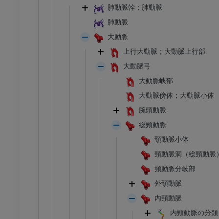
肺動脈幹；肺動脈
肺動脈
I
足根MRI
MRI
大動脈
上行大動脈；大動脈上行部
アム
プレミアム
大動脈弓
CT関節造影
前足MRI
大動脈峡部
節造影
MRI
大動脈傍体；大動脈小体
アム
プレミアム
腕頭動脈
総頸動脈
RI
下肢MRI
頸動脈小体
MRI
頸動脈洞（総頸動脈
アム
プレミアム
頸動脈分岐部
外頸動脈
線
下肢X線
像
X線画像
内頸動脈
内頸動脈の分類（Bo
無料