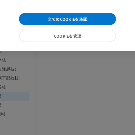
後脚枝
Visible Human Project
下肢CTA
後レンズ核枝
全てのCOOKIEを承諾
写真
CT
球枝
プレミアム
プレミアム
核尾枝
COOKIEを管理
枝
下腿（動脈・
枝）
CT
体枝
無料
白隆起枝）
床下部核枝）
下肢動脈造影
血管造影
核枝
枝
無料
枝
脚枝