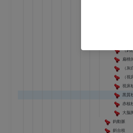
内包
内包
淡蒼
尾状
海馬
（鈎
扁桃
（灰
（視
視床
黒質
赤核
大脳
鈎動脈
斜台枝