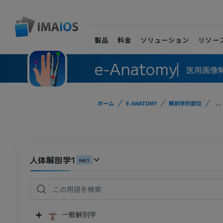
製品
料金
ソリューション
リソー
e-Anatomy
医用画像
ホーム
E-ANATOMY
解剖学的部位
...
人体解剖学1
HA1
一般解剖学