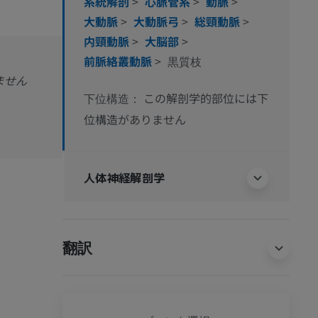
系統解剖
>
心脈管系
>
動脈
>
大動脈
>
大動脈弓
>
総頸動脈
>
内頸動脈
>
大脳部
>
前脈絡叢動脈
>
黒質枝
ません
この解剖学的部位には下
下位構造：
位構造がありません
人体神経解剖学
翻訳
全身