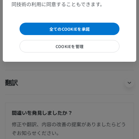
同技術の利用に同意することもできます。
前側頭枝
この解剖学的部位には下位構造がありま
下位構造：
せん
全てのCOOKIEを承諾
COOKIEを管理
人体神経解剖学
翻訳
間違いを発見しましたか？
修正や翻訳、内容の改善の提案がありましたらどう
ぞお知らせください。