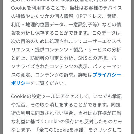
Cookieを利用することで、当社はお客様のデバイス
の特徴やいくつかの個人情報（IPアドレス、閲覧、
利用・地理的位置データ、一意識別子等）などの情
報を分析し保存することができます。このデータは
次の目的のために処理されます：ユーザーエクスペ
リエンス・提供コンテンツ・製品・サービスの分析
と向上、訪問者の測定と分析、SNSとの連携、パー
ソナライズされたコンテンツの表示、パフォーマン
スの測定、コンテンツの訴求。詳細は
プライバシー
ポリシー
をご覧ください。
解剖学的階層
Cookieの設定ツールにアクセスして、いつでも承諾
や拒否、その取り消しをすることができます。同技
人体解剖学1
術の利用に同意されない場合、当社はお客様が正当
な利益に基づくCookieの保存にも反対したものとみ
系統解剖
>
心脈管系
>
動脈
>
脳動脈
>
なします。「全てのCookieを承諾」をクリックして
脳底動脈
>
後大脳動脈
>
外側後頭動脈；P3区
>