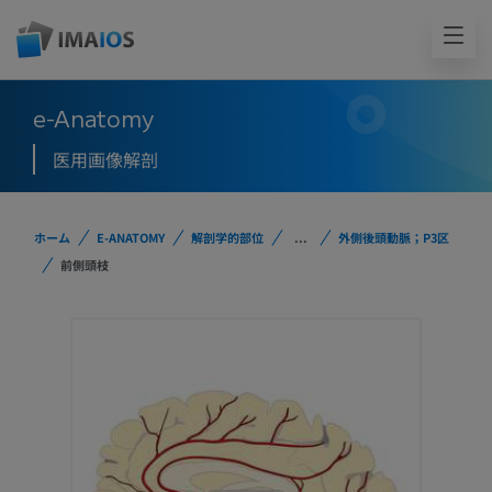
e-Anatomy
医用画像解剖
ホーム
E-ANATOMY
解剖学的部位
...
外側後頭動脈；P3区
前側頭枝