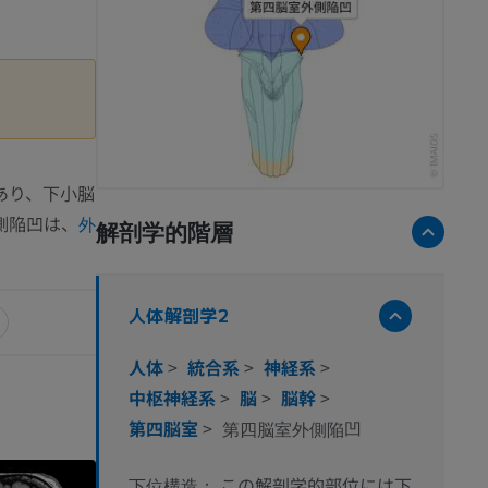
あり、下小脳
側陥凹は、
外
解剖学的階層
人体解剖学2
人体
>
統合系
>
神経系
>
中枢神経系
>
脳
>
脳幹
>
第四脳室
>
第四脳室外側陥凹
この解剖学的部位には下
下位構造：