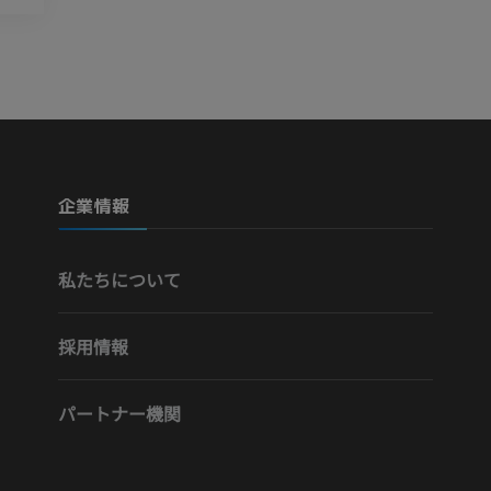
Visible Human Project
下肢CTA
写真
CT
プレミアム
プレミアム
下腿（動脈・
企業情報
CT
無料
私たちについて
下肢動脈造影
血管造影
採用情報
無料
パートナー機関