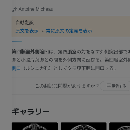
Antoine Micheau
自動翻訳
原文を表示
常に原文の定義を表示
第四脳室外側陥凹
は、第四脳室の対をなす外側突出部で
脚と小脳片葉脚との間を外側方向に延びる。第四脳室外
（ルシュカ孔）としてクモ膜下腔に開口する。
側口
この翻訳に問題がありますか？
報告する
ギャラリー