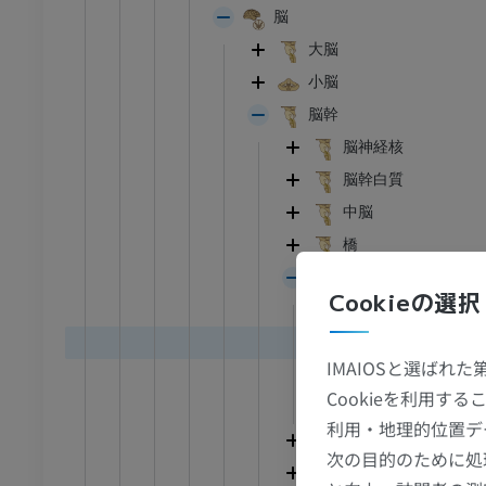
脳
大脳
小脳
脳幹
脳神経核
脳幹白質
中脳
橋
第四脳室
Cookieの選択
中脳水道下口
第四脳室外側陥
IMAIOSと選ばれ
第四脳室外側口
Cookieを利用
第四脳室正中口
利用・地理的位置デ
菱形窩
次の目的のために処
第四脳室蓋