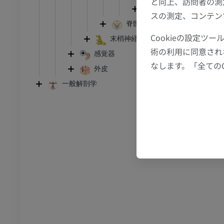
と向上、訪問者の測
足首 - 足
延髄
スの測定、コンテン
脊髄
I
足根MRI
Cookieの設定
末梢神経系
MRI
術の利用に同意され
感覚器
アム
プレミアム
なします。「全ての
外皮
一般解剖学
CT関節造影
前足MRI
節造影
MRI
アム
プレミアム
RI
下肢MRI
MRI
アム
プレミアム
線
下肢X線
像
X線画像