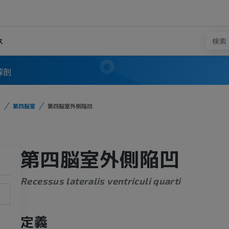
ス
解剖
第四脳室
第四脳室外側陥凹
第四脳室外側陥凹
Recessus lateralis ventriculi quarti
定義