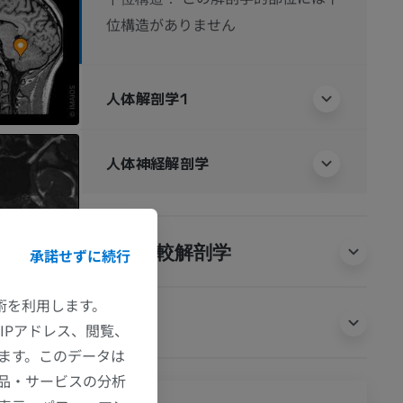
位構造がありません
人体解剖学1
人体神経解剖学
動物の比較解剖学
承諾せずに続行
技術を利用します。
翻訳
IPアドレス、閲覧、
ます。このデータは
品・サービスの分析