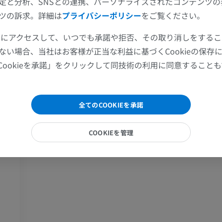
定と分析、SNSとの連携、パーソナライズされたコンテンツ
上肢
下肢
ツの訴求。詳細は
プライバシーポリシー
をご覧ください。
上肢MRI
下肢
ツールにアクセスして、いつでも承諾や拒否、その取り消しをする
MRI
イラストレー
ない場合、当社はお客様が正当な利益に基づくCookieの保存
プレミアム
プレミアム
Cookieを承諾」をクリックして同技術の利用に同意すること
肩関節MRI
下肢X線
MRI
X線画像
全てのCOOKIEを承諾
プレミアム
無料
COOKIEを管理
手関節MRI
下肢MRI
MRI
MRI
プレミアム
プレミアム
肘関節MRI
股関節MRI
MRI
MRI