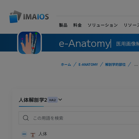
製品
料金
ソリューション
リソー
e-Anatomy
医用画像
ホーム
E-ANATOMY
解剖学的部位
...
人体解剖学2
HA2
人体