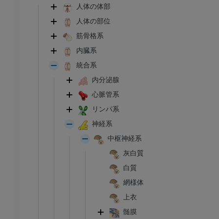
人体の体部
人体の部位
筋骨格系
内臓系
統合系
内分泌腺
心脈管系
リンパ系
神経系
中枢神経系
灰白質
白質
網様体
上衣
髄膜