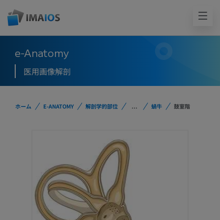
e-Anatomy
医用画像解剖
ホーム
E-ANATOMY
解剖学的部位
...
蝸牛
鼓室階