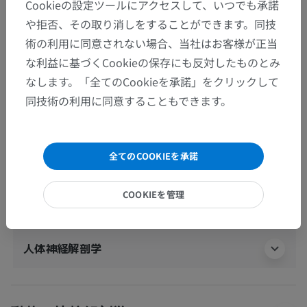
Cookieの設定ツールにアクセスして、いつでも承諾
や拒否、その取り消しをすることができます。同技
術の利用に同意されない場合、当社はお客様が正当
人体解剖学2
な利益に基づくCookieの保存にも反対したものとみ
人体
>
統合系
>
感覚器
>
耳
>
内耳
>
骨迷路
>
なします。「全てのCookieを承諾」をクリックして
蝸牛
>
鼓室階
同技術の利用に同意することもできます。
この解剖学的部位には下位構造がありま
下位構造：
せん
全てのCOOKIEを承諾
COOKIEを管理
人体解剖学1
人体神経解剖学