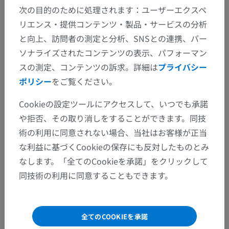
次の目的のために処理されます：ユーザーエクスペ
翻訳
リエンス・提供コンテンツ・製品・サービスの分析
と向上、訪問者の測定と分析、SNSとの連携、パー
ソナライズされたコンテンツの表示、パフォーマン
間違いを発見しましたか？
スの測定、コンテンツの訴求。詳細は
プライバシー
ポリシー
をご覧ください。
修正や翻訳、内容の改善の提案がありましたらどう
ぞお知らせください。
Cookieの設定ツールにアクセスして、いつでも承諾
や拒否、その取り消しをすることができます。同技
問題を報告
術の利用に同意されない場合、当社はお客様が正当
な利益に基づくCookieの保存にも反対したものとみ
なします。「全てのCookieを承諾」をクリックして
アプリを入手
同技術の利用に同意することもできます。
全てのCOOKIEを承諾