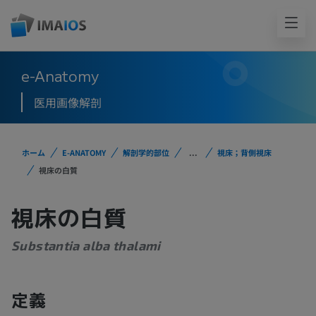
e-Anatomy
医用画像解剖
ホーム
E-ANATOMY
解剖学的部位
...
視床；背側視床
視床の白質
視床の白質
Substantia alba thalami
定義