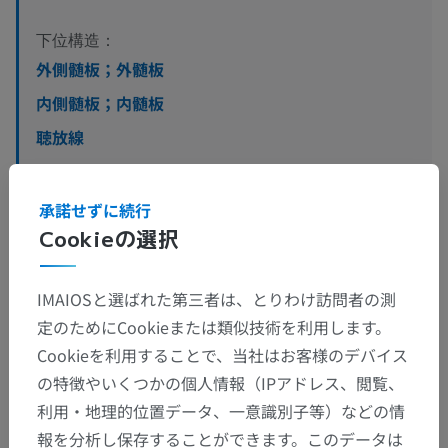
下位構造：
外側髄板；外髄板
内側髄板；内髄板
聴放線
レンズ核ワナ
レンズ核束；H2野
承諾せずに続行
Cookieの選択
脚ワナ
前視床脚；前視床放線
IMAIOSと選ばれた第三者は、とりわけ訪問者の測
上視床脚；中心視床放線
定のためにCookieまたは類似技術を利用します。
Cookieを利用することで、当社はお客様のデバイス
詳細を見る
の特徴やいくつかの個人情報（IPアドレス、閲覧、
利用・地理的位置データ、一意識別子等）などの情
報を分析し保存することができます。このデータは