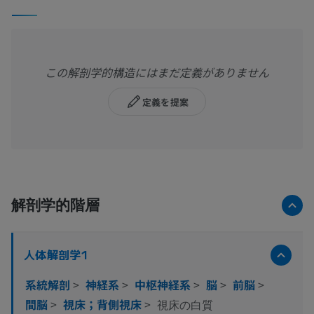
この解剖学的構造にはまだ定義がありません
定義を提案
解剖学的階層
人体解剖学1
系統解剖
>
神経系
>
中枢神経系
>
脳
>
前脳
>
間脳
>
視床；背側視床
>
視床の白質