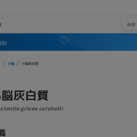
ス
解剖
小脳
小脳灰白質
小脳灰白質
stantia grisea cerebelli
義