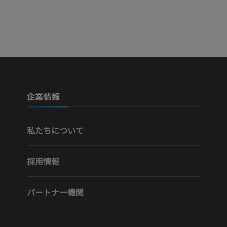
Visible Human Project
下肢CTA
写真
CT
プレミアム
プレミアム
下腿（動脈・
企業情報
CT
無料
私たちについて
下肢動脈造影
血管造影
採用情報
無料
パートナー機関