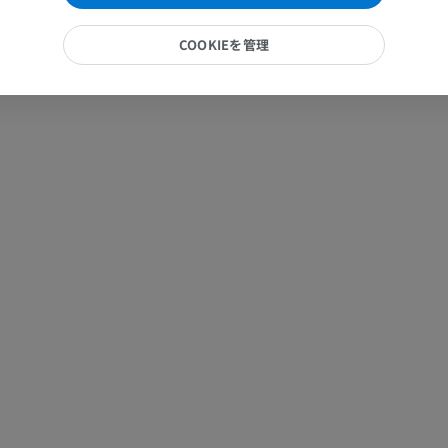
プレミアム
プレミアム
COOKIEを管理
手部MRI
膝 MRI
MRI
MRI
プレミアム
プレミアム
上肢X線
膝関節CT関
X線画像
CT関節造影
プレミアム
プレミアム
上肢
足関節・後足
イラストレーション
MRI
プレミアム
プレミアム
上肢動脈造影
前足MRI
血管造影
MRI
無料
プレミアム