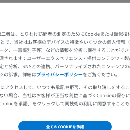
上肢
下肢
上肢MRI
下肢
MRI
イラストレー
た第三者は、とりわけ訪問者の測定のためにCookieまたは類似
プレミアム
プレミアム
することで、当社はお客様のデバイスの特徴やいくつかの個人情報（
ータ、一意識別子等）などの情報を分析し保存することができ
肩関節MRI
下肢X線
MRI
X線画像
理されます：ユーザーエクスペリエンス・提供コンテンツ・製
定と分析、SNSとの連携、パーソナライズされたコンテンツ
プレミアム
無料
ツの訴求。詳細は
プライバシーポリシー
をご覧ください。
手関節MRI
下肢MRI
ツールにアクセスして、いつでも承諾や拒否、その取り消しをする
MRI
MRI
ない場合、当社はお客様が正当な利益に基づくCookieの保存
プレミアム
プレミアム
Cookieを承諾」をクリックして同技術の利用に同意すること
肘関節MRI
股関節MRI
MRI
MRI
全てのCOOKIEを承諾