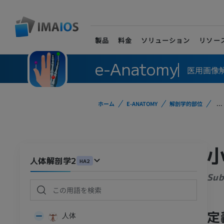
製品
料金
ソリューション
リソー
e-Anatomy
医用画像
ホーム
E-ANATOMY
解剖学的部位
...
人体解剖学2
HA2
Sub
定
人体