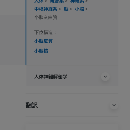
人体
>
統合系
>
神経系
>
中枢神経系
>
脳
>
小脳
>
小脳灰白質
下位構造：
小脳皮質
小脳核
人体神経解剖学
翻訳