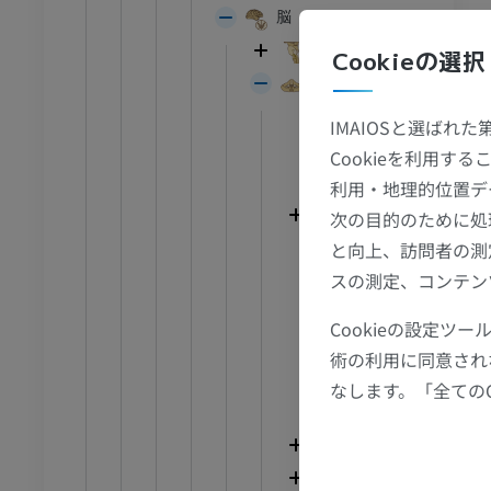
足首 - 足
脳
大脳
Cookieの選択
I
足根MRI
小脳
MRI
小脳活樹
IMAIOSと選ばれ
アム
プレミアム
小脳溝
Cookieを利用
小脳回
利用・地理的位置デ
CT関節造影
前足MRI
節造影
MRI
小脳体
次の目的のために処
と向上、訪問者の測
後外側裂
アム
プレミアム
スの測定、コンテン
片葉小節葉
RI
下肢MRI
小脳谷
Cookieの設定
MRI
橋小脳
術の利用に同意され
アム
プレミアム
脊髄小脳
なします。「全ての
前庭小脳
線
下肢X線
小脳半球
像
X線画像
小脳虫部