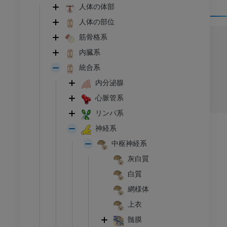
人体の体部
人体の部位
筋骨格系
内臓系
統合系
内分泌腺
心脈管系
リンパ系
神経系
中枢神経系
灰白質
白質
網様体
上衣
髄膜