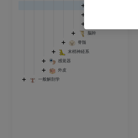
無料
小脳灰白質
小脳白質
下肢
小脳脚
トレーション
イラストレーション
脳幹
アム
プレミアム
脊髄
足根および足部のCT
末梢神経系
CT
感覚器
プレミアム
外皮
一般解剖学