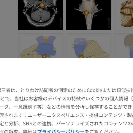
た第三者は、とりわけ訪問者の測定のためにCookieまたは類似
することで、当社はお客様のデバイスの特徴やいくつかの個人情報（
ータ、一意識別子等）などの情報を分析し保存することができ
上肢
下肢
理されます：ユーザーエクスペリエンス・提供コンテンツ・製
定と分析、SNSとの連携、パーソナライズされたコンテンツ
上肢MRI
下肢
外側系
ツの訴求。詳細は
プライバシーポリシー
をご覧ください。