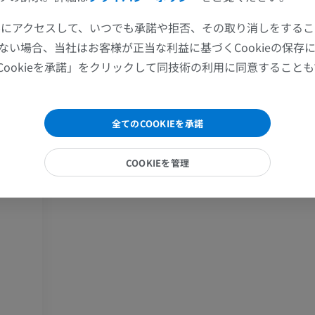
MRI
イラストレー
ツールにアクセスして、いつでも承諾や拒否、その取り消しをする
プレミアム
プレミアム
ない場合、当社はお客様が正当な利益に基づくCookieの保存
Cookieを承諾」をクリックして同技術の利用に同意すること
肩関節MRI
下肢X線
MRI
X線画像
プレミアム
無料
全てのCOOKIEを承諾
手関節MRI
下肢MRI
COOKIEを管理
MRI
MRI
プレミアム
プレミアム
肘関節MRI
股関節MRI
MRI
MRI
プレミアム
プレミアム
手部MRI
膝 MRI