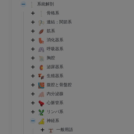
系統解剖
骨格系
連結；関節系
筋系
消化器系
呼吸器系
胸腔
泌尿器系
生殖器系
腹腔と骨盤腔
内分泌腺
心脈管系
リンパ系
神経系
一般用語