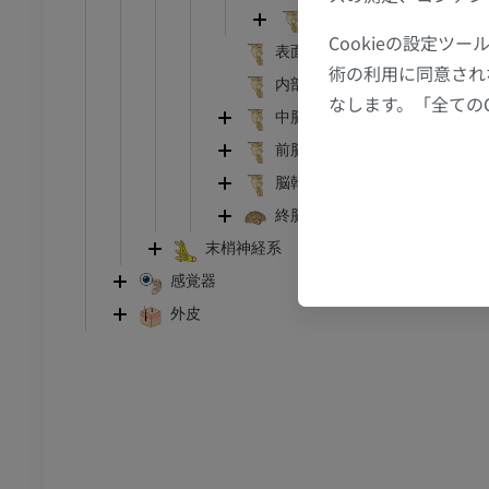
MRI
第四脳室
Cookieの設定
アム
プレミアム
表面の形状（延髄の）
術の利用に同意され
内部特徴
なします。「全ての
CT関節造影
前足MRI
中脳
節造影
MRI
前脳
アム
プレミアム
脳幹
終脳；大脳
RI
下肢MRI
末梢神経系
MRI
感覚器
アム
プレミアム
外皮
線
下肢X線
像
X線画像
無料
下肢