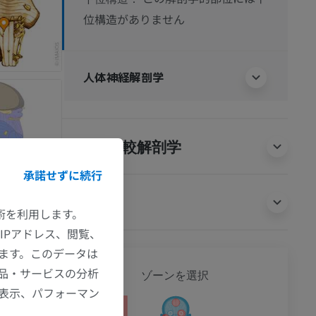
位構造がありません
人体神経解剖学
動物の比較解剖学
承諾せずに続行
翻訳
技術を利用します。
IPアドレス、閲覧、
ます。このデータは
全身
品・サービスの分析
ゾーンを選択
の表示、パフォーマン