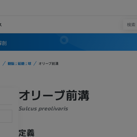
ス
解剖
髄脳；延髄；球
オリーブ前溝
オリーブ前溝
Sulcus preolivaris
定義