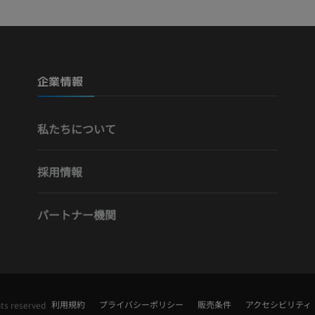
写真
CT
プレミアム
プレミアム
下腿（動脈・
企業情報
CT
無料
私たちについて
下肢動脈造影
血管造影
採用情報
無料
パートナー機関
利用規約
プライバシーポリシー
販売条件
アクセシビリティ
hts reserved