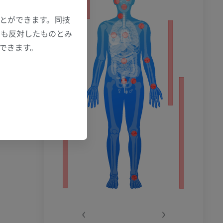
ション
ことができます。同技
にも反対したものとみ
もできます。
‹
›