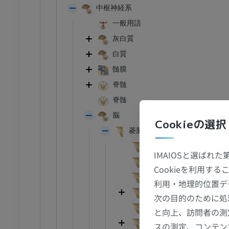
中枢神経系
一般用語
灰白質
白質
髄膜
脊髄
脊髄
脳
Cookieの選択
菱脳
表面の特徴
IMAIOSと選ばれ
内部の特徴
Cookieを利用
髄脳；延髄；球
利用・地理的位置デ
後脳；橋と小脳
足首 - 足
次の目的のために処
内側毛帯
と向上、訪問者の測
I
足根MRI
脊髄毛帯；前外側路；前
スの測定、コンテン