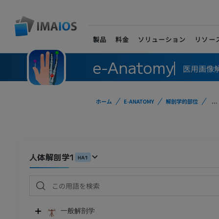
製品
料金
ソリューション
リソー
e-Anatomy
医用画像
ホーム
E-ANATOMY
解剖学的部位
...
人体解剖学1
HA1
一般解剖学