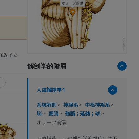
ぼみであ
解剖学的階層
人体解剖学1
系統解剖
>
神経系
>
中枢神経系
>
脳
>
菱脳
>
髄脳；延髄；球
>
オリーブ前溝
この解剖学的部位には下
下位構造：