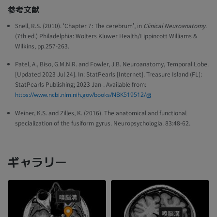
参考文献
Snell, R.S. (2010). ‘Chapter 7: The cerebrum’, in
Clinical Neuroanatomy
.
(7th ed.) Philadelphia: Wolters Kluwer Health/Lippincott Williams &
Wilkins, pp.257-263.
Patel, A., Biso, G.M.N.R. and Fowler, J.B. Neuroanatomy, Temporal Lobe.
[Updated 2023 Jul 24]. In: StatPearls [Internet]. Treasure Island (FL):
StatPearls Publishing; 2023 Jan-. Available from:
https://www.ncbi.nlm.nih.gov/books/NBK519512/
Weiner, K.S. and Zilles, K. (2016). The anatomical and functional
specialization of the fusiform gyrus. Neuropsychologia. 83:48-62.
ギャラリー