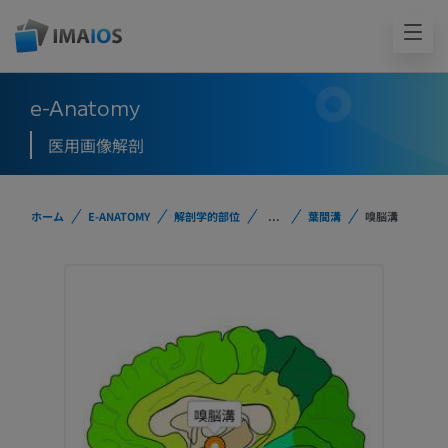
e-Anatomy
医用画像解剖
ホーム
E-ANATOMY
解剖学的部位
...
葉間溝
嗅脳溝