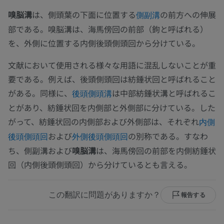
嗅脳溝
は、側頭葉の下面に位置する
の前方への伸展
側副溝
部である。嗅脳溝は、海馬傍回の前部（鉤と呼ばれる）
を、外側に位置する内側後頭側頭回から分けている。
文献において使用される様々な用語に混乱しないことが重
要である。例えば、後頭側頭回は紡錘状回と呼ばれること
がある。同様に、
は中部紡錘状溝と呼ばれるこ
後頭側頭溝
とがあり、紡錘状回を内側部と外側部に分けている。した
がって、紡錘状回の内側部および外側部は、それぞれ
内側
および
の別称である。すなわ
後頭側頭回
外側後頭側頭回
ち、側副溝および
嗅脳溝
は、海馬傍回の前部を内側紡錘状
回（内側後頭側頭回）から分けているとも言える。
この翻訳に問題がありますか？
報告する