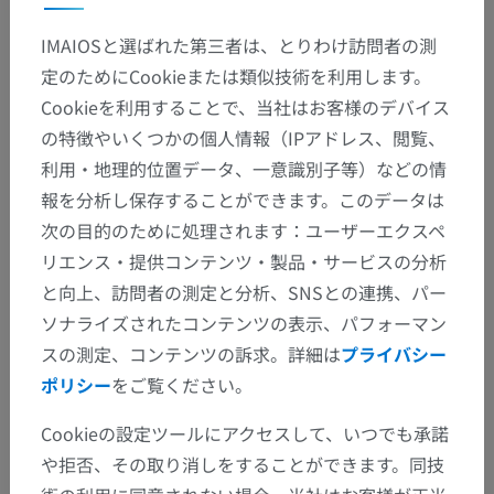
IMAIOSと選ばれた第三者は、とりわけ訪問者の測
定のためにCookieまたは類似技術を利用します。
Cookieを利用することで、当社はお客様のデバイス
解剖学的階層
の特徴やいくつかの個人情報（IPアドレス、閲覧、
利用・地理的位置データ、一意識別子等）などの情
報を分析し保存することができます。このデータは
人体解剖学2
次の目的のために処理されます：ユーザーエクスペ
人体
>
統合系
>
神経系
>
中枢神経系
>
脳
>
リエンス・提供コンテンツ・製品・サービスの分析
脳幹
>
第四脳室蓋
と向上、訪問者の測定と分析、SNSとの連携、パー
ソナライズされたコンテンツの表示、パフォーマン
下位構造：
スの測定、コンテンツの訴求。詳細は
プライバシー
室頂
ポリシー
をご覧ください。
上髄帆
Cookieの設定ツールにアクセスして、いつでも承諾
下髄帆
や拒否、その取り消しをすることができます。同技
第四脳室脈絡組織