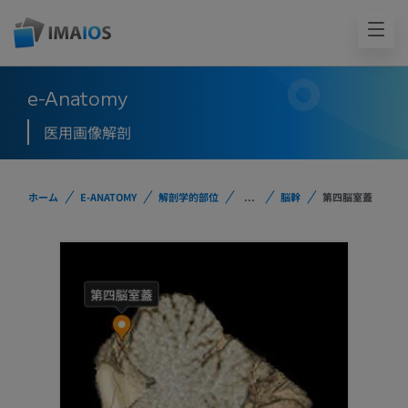
e-Anatomy
医用画像解剖
ホーム
E-ANATOMY
解剖学的部位
...
脳幹
第四脳室蓋