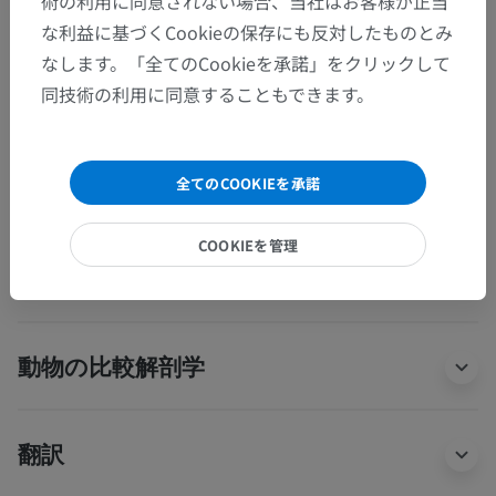
術の利用に同意されない場合、当社はお客様が正当
第四脳室脈絡叢
な利益に基づくCookieの保存にも反対したものとみ
なします。「全てのCookieを承諾」をクリックして
灰白ヒモ
同技術の利用に同意することもできます。
閂
全てのCOOKIEを承諾
人体解剖学1
COOKIEを管理
人体神経解剖学
動物の比較解剖学
翻訳